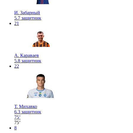
И. Забарный
5.7
защитник
21
А. Караваев
5.8
защитник
22
Т. Михавко
6.3
защитник
75’
75’
8