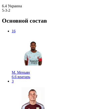
6.4
Украина
5-3-2
Основной состав
16
М. Меньян
6.6
вратарь
3