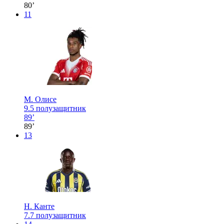
80’
11
М. Олисе
9.5
полузащитник
89’
89’
13
Н. Канте
7.7
полузащитник