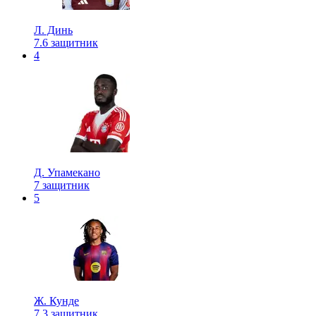
Л. Динь
7.6
защитник
4
Д. Упамекано
7
защитник
5
Ж. Кунде
7.3
защитник