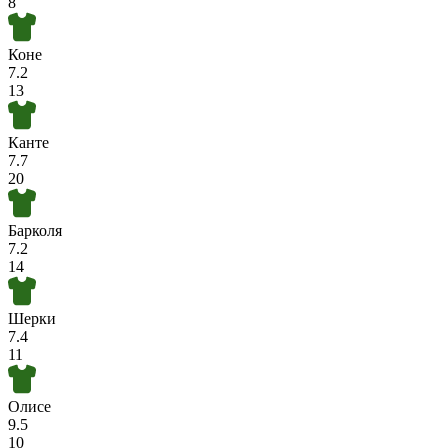
8
Коне
7.2
13
Канте
7.7
20
Барколя
7.2
14
Шерки
7.4
11
Олисе
9.5
10