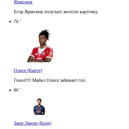
Ярмолюк
Егор Ярмолюк получает желтую карточку.
76 ’
Олисе
(Канте)
Гооол!!!! Майкл Олисе забивает гол.
80 ’
Заир-Эмери
(Коне)