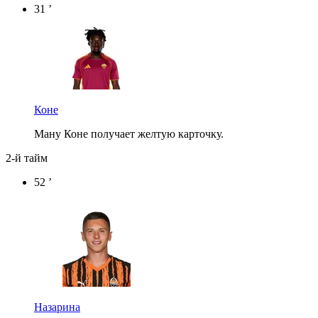
31 ’
Коне
Ману Коне получает желтую карточку.
2-й тайм
52 ’
Назарина