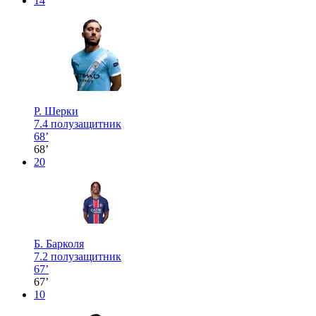
14
Р. Шерки
7.4
полузащитник
68’
68’
20
Б. Барколя
7.2
полузащитник
67’
67’
10