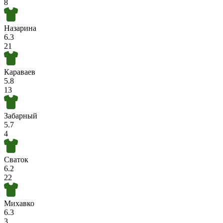
8
Назарина
6.3
21
Караваев
5.8
13
Забарный
5.7
4
Сваток
6.2
22
Михавко
6.3
3