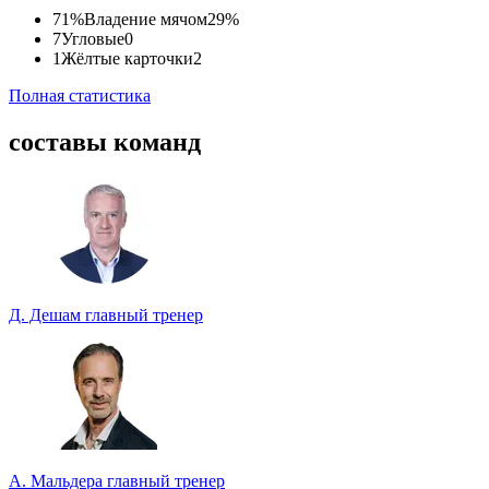
71%
Владение мячом
29%
7
Угловые
0
1
Жёлтые карточки
2
Полная статистика
составы команд
Д. Дешам
главный тренер
А. Мальдера
главный тренер