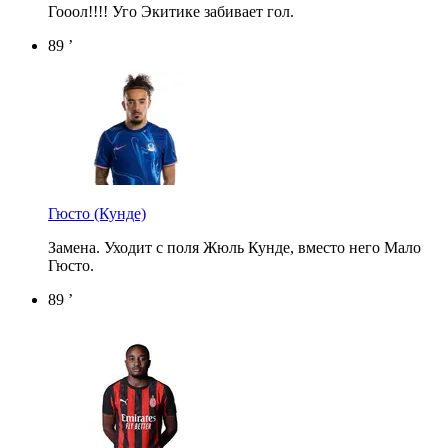
Гооол!!!! Уго Экитике забивает гол.
89 ’
Гюсто
(Кунде)
Замена. Уходит с поля Жюль Кунде, вместо него Мало
Гюсто.
89 ’