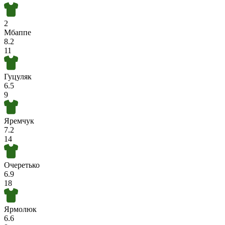
2
Мбаппе
8.2
11
Гуцуляк
6.5
9
Яремчук
7.2
14
Очеретько
6.9
18
Ярмолюк
6.6