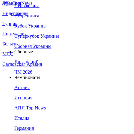
Франция
ЛЧ - Top News
Первая лига
Нидерланды
Вторая лига
Турция
Кубок Украины
Португалия
Суперкубок Украины
Бельгия
Сборная Украины
Сборные
МЛС
Лига наций
Саудовская Аравия
ЧМ 2026
Чемпионаты
Англия
Испания
АПЛ Top News
Италия
Германия