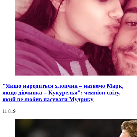
"Якщо народиться хлопчик – назвемо Марк,
якщо дівчинка – Кукурелья": чемпіон світу,
який не любив пасувати Мудрику
11 819