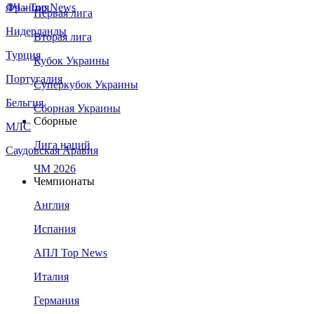
Франция
ЛЧ - Top News
Первая лига
Нидерланды
Вторая лига
Турция
Кубок Украины
Португалия
Суперкубок Украины
Бельгия
Сборная Украины
Сборные
МЛС
Лига наций
Саудовская Аравия
ЧМ 2026
Чемпионаты
Англия
Испания
АПЛ Top News
Италия
Германия