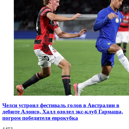
Челси устроил фестиваль голов в Австралии в
дебюте Алонсо, Халл одолел экс-клуб Гармаша,
погром победителя еврокубка
4 653