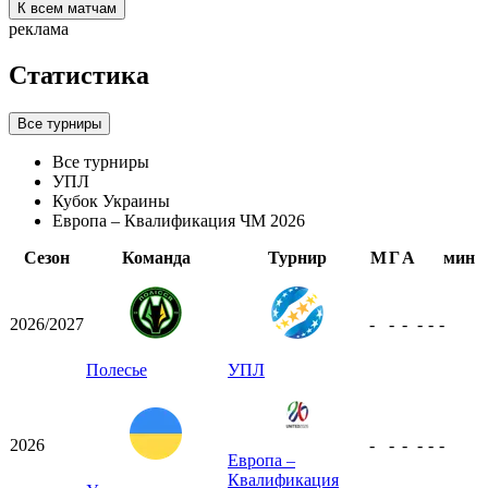
К всем матчам
реклама
Статистика
Все турниры
Все турниры
УПЛ
Кубок Украины
Европа – Квалификация ЧМ 2026
Сезон
Команда
Турнир
М
Г
А
мин
2026/2027
-
-
-
-
-
-
Полесье
УПЛ
2026
-
-
-
-
-
-
Европа –
Квалификация