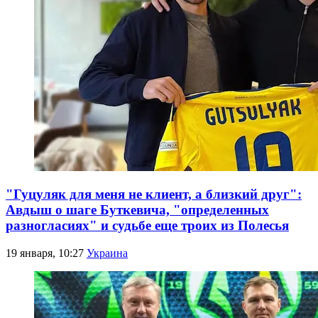
"Гуцуляк для меня не клиент, а близкий друг":
Авдыш о шаге Буткевича, "определенных
разногласиях" и судьбе еще троих из Полесья
19 января, 10:27
Украина