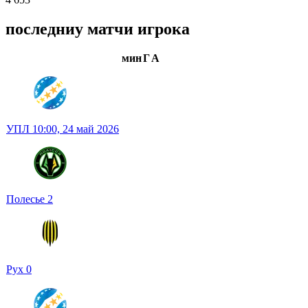
последниу матчи игрока
мин
Г
А
УПЛ
10:00,
24 май 2026
Полесье
2
Рух
0