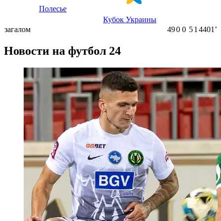
Полесье
Кубок Украины
загалом
49
0
0
5
1
4401ʼ
Новости на футбол 24