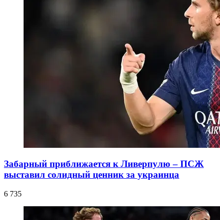
Забарный приближается к Ливерпулю – ПСЖ
выставил солидный ценник за украинца
6 735