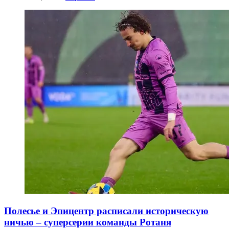
Полесье и Эпицентр расписали историческую
ничью – суперсерии команды Ротаня