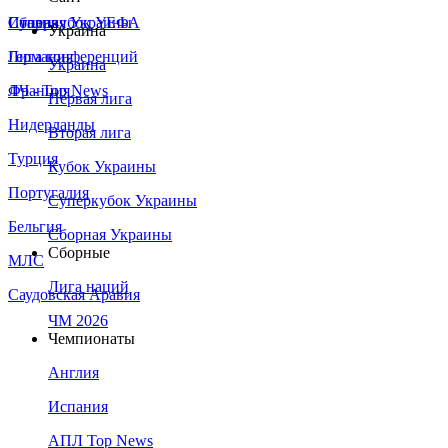
Сборная Украины
Италия
Суперкубок УЕФА
Украина
Германия
Лига конференций
Украина
Франция
ЛЧ - Top News
Первая лига
Нидерланды
Вторая лига
Турция
Кубок Украины
Португалия
Суперкубок Украины
Бельгия
Сборная Украины
Сборные
МЛС
Лига наций
Саудовская Аравия
ЧМ 2026
Чемпионаты
Англия
Испания
АПЛ Top News