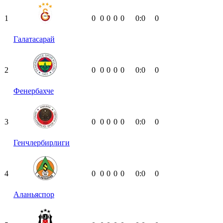
1
0
0
0
0
0
0:0
0
Галатасарай
2
0
0
0
0
0
0:0
0
Фенербахче
3
0
0
0
0
0
0:0
0
Генчлербирлиги
4
0
0
0
0
0
0:0
0
Аланьяспор