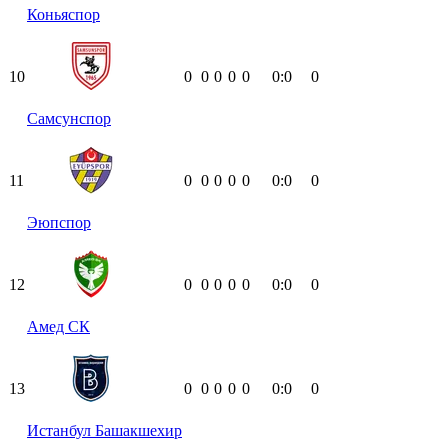
Коньяспор
10
0
0
0
0
0
0:0
0
Самсунспор
11
0
0
0
0
0
0:0
0
Эюпспор
12
0
0
0
0
0
0:0
0
Амед СК
13
0
0
0
0
0
0:0
0
Истанбул Башакшехир