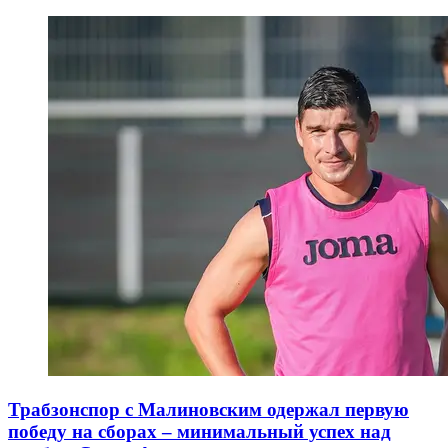
Трабзонспор с Малиновским одержал первую
победу на сборах – минимальный успех над