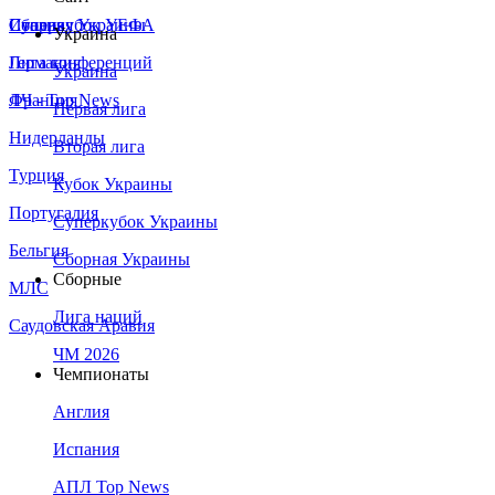
Сборная Украины
Италия
Суперкубок УЕФА
Украина
Германия
Лига конференций
Украина
Франция
ЛЧ - Top News
Первая лига
Нидерланды
Вторая лига
Турция
Кубок Украины
Португалия
Суперкубок Украины
Бельгия
Сборная Украины
Сборные
МЛС
Лига наций
Саудовская Аравия
ЧМ 2026
Чемпионаты
Англия
Испания
АПЛ Top News