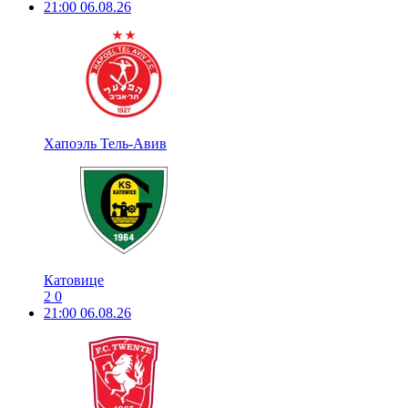
21:00
06.08.26
Хапоэль Тель-Авив
Катовице
2
0
21:00
06.08.26