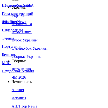
Сборная Украины
Италия
Суперкубок УЕФА
Украина
Германия
Лига конференций
Украина
Франция
ЛЧ - Top News
Первая лига
Нидерланды
Вторая лига
Турция
Кубок Украины
Португалия
Суперкубок Украины
Бельгия
Сборная Украины
Сборные
МЛС
Лига наций
Саудовская Аравия
ЧМ 2026
Чемпионаты
Англия
Испания
АПЛ Top News