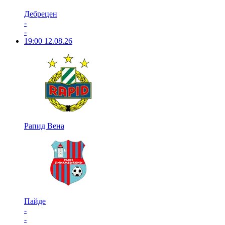
Дебрецен
-
-
19:00
12.08.26
Рапид Вена
Пайде
-
-