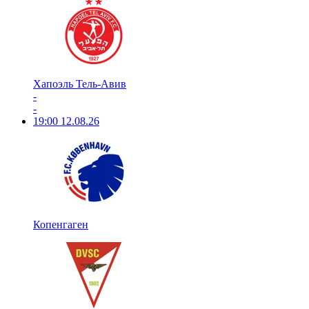
Хапоэль Тель-Авив
-
-
19:00
12.08.26
Копенгаген