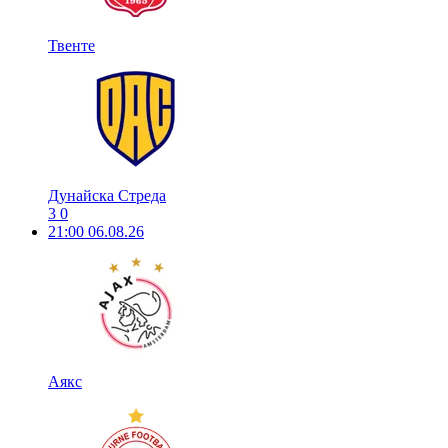
Твенте
Дунайска Стреда
3
0
21:00
06.08.26
Аякс