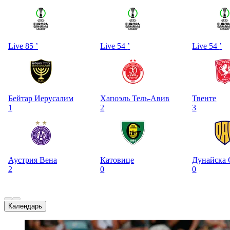
Live 85
’
Live 54
’
Live 54
’
Бейтар Иерусалим
Хапоэль Тель-Авив
Твенте
1
2
3
Аустрия Вена
Катовице
Дунайска 
2
0
0
Календарь