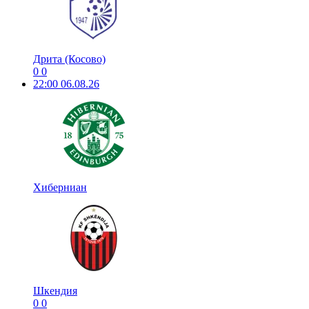
Дрита (Косово)
0
0
22:00
06.08.26
Хиберниан
Шкендия
0
0