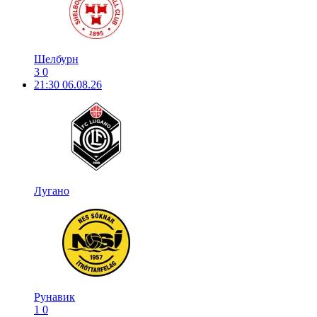
Шелбурн
3
0
21:30
06.08.26
Лугано
Рунавик
1
0