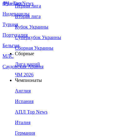
Франция
ЛЧ - Top News
Первая лига
Нидерланды
Вторая лига
Турция
Кубок Украины
Португалия
Суперкубок Украины
Бельгия
Сборная Украины
Сборные
МЛС
Лига наций
Саудовская Аравия
ЧМ 2026
Чемпионаты
Англия
Испания
АПЛ Top News
Италия
Германия