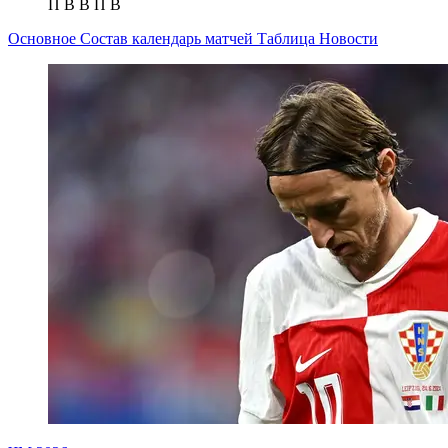
П
В
В
П
В
Основное
Состав
календарь матчей
Таблица
Новости