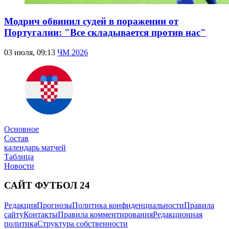
Модрич обвинил судей в поражении от
Португалии: "Все складывается против нас"
03 июля, 09:13
ЧМ 2026
Основное
Состав
календарь матчей
Таблица
Новости
САЙТ ФУТБОЛ 24
Редакция
Прогнозы
Политика конфиденциальности
Правила
сайту
Контакты
Правила комментирования
Редакционная
политика
Структура собственности