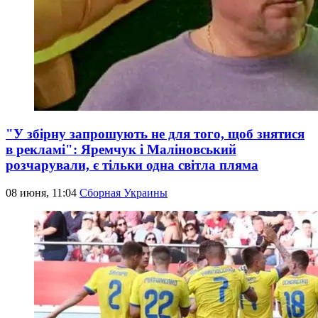
"У збірну запрошують не для того, щоб знятися
в рекламі": Яремчук і Маліновський
розчарували, є тільки одна світла пляма
08 июня, 11:04
Сборная Украины