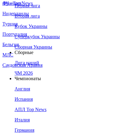
Франция
ЛЧ - Top News
Первая лига
Нидерланды
Вторая лига
Турция
Кубок Украины
Португалия
Суперкубок Украины
Бельгия
Сборная Украины
Сборные
МЛС
Лига наций
Саудовская Аравия
ЧМ 2026
Чемпионаты
Англия
Испания
АПЛ Top News
Италия
Германия