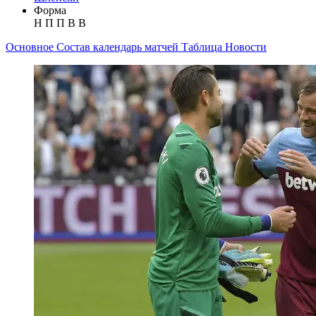
Форма
Н
П
П
В
В
Основное
Состав
календарь матчей
Таблица
Новости