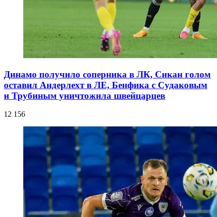
Динамо получило соперника в ЛК, Сикан голом
оставил Андерлехт в ЛЕ, Бенфика с Судаковым
и Трубиным уничтожила швейцарцев
12 156