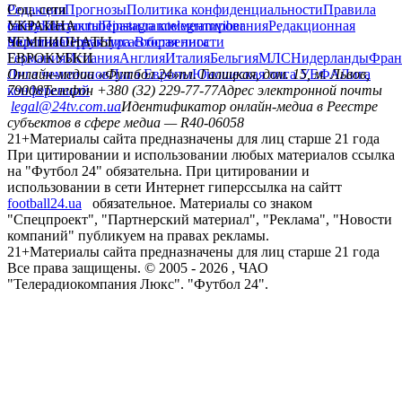
Редакция
Соц. сети
Прогнозы
Политика конфиденциальности
Правила
сайту
facebook
УКРАИНА
Контакты
x
youtube
Правила комментирования
instagram
telegram
viber
Редакционная
политика
Украина
ЧЕМПИОНАТЫ
Первая лига
Структура собственности
Вторая лига
Германия
ЕВРОКУБКИ
Испания
Англия
Италия
Бельгия
МЛС
Нидерланды
Фран
Лига чемпионов
Онлайн-медиа «Футбол 24»
Лига Европы
пл. Галицкая, дом. 15, м. Львов,
Юношеская лига УЕФА
Лига
конференций
79008
Телефон +380 (32) 229-77-77
Адрес электронной почты
legal@24tv.com.ua
Идентификатор онлайн-медиа в Реестре
субъектов в сфере медиа — R40-06058
21+
Материалы сайта предназначены для лиц старше 21 года
При цитировании и использовании любых материалов ссылка
на "Футбол 24" обязательна. При цитировании и
использовании в сети Интернет гиперссылка на сайтт
football24.ua
обязательное. Материалы со знаком
"Спецпроект", "Партнерский материал", "Реклама", "Новости
компаний" публикуем на правах рекламы.
21+
Материалы сайта предназначены для лиц старше 21 года
Все права защищены. © 2005 -
2026
, ЧАО
"Телерадиокомпания Люкс". "Футбол 24".