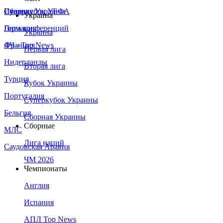
Сборная Украины
Италия
Суперкубок УЕФА
Украина
Германия
Лига конференций
Украина
Франция
ЛЧ - Top News
Первая лига
Нидерланды
Вторая лига
Турция
Кубок Украины
Португалия
Суперкубок Украины
Бельгия
Сборная Украины
Сборные
МЛС
Лига наций
Саудовская Аравия
ЧМ 2026
Чемпионаты
Англия
Испания
АПЛ Top News