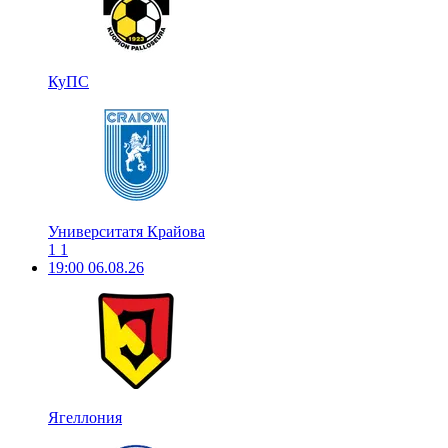
КуПС
Университатя Крайова
1
1
19:00
06.08.26
Ягеллония