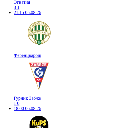
Эгнатия
3
1
21:15
05.08.26
Ференцварош
Гурник Забже
1
0
18:00
06.08.26