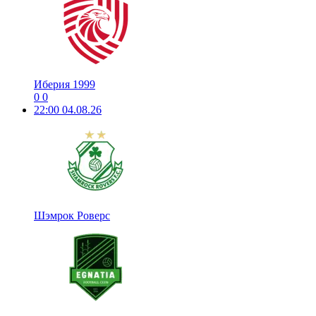
Иберия 1999
0
0
22:00
04.08.26
Шэмрок Роверс