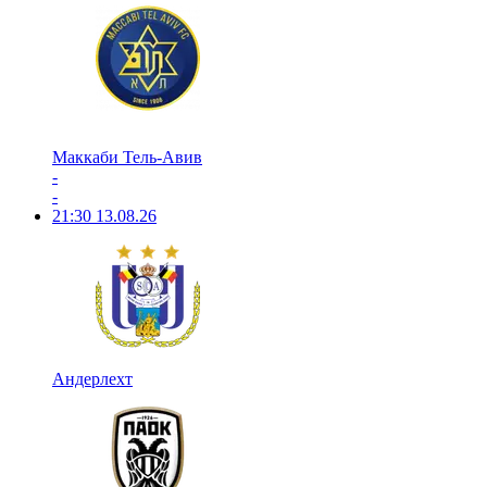
Маккаби Тель-Авив
-
-
21:30
13.08.26
Андерлехт