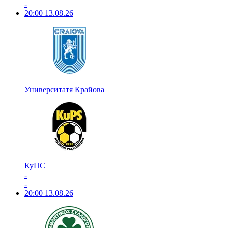
-
20:00
13.08.26
Университатя Крайова
КуПС
-
-
20:00
13.08.26