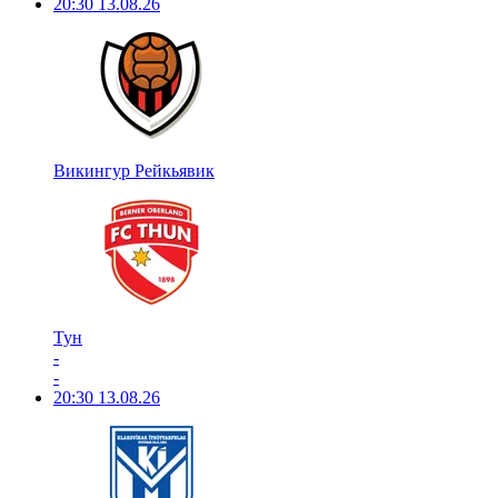
20:30
13.08.26
Викингур Рейкьявик
Тун
-
-
20:30
13.08.26