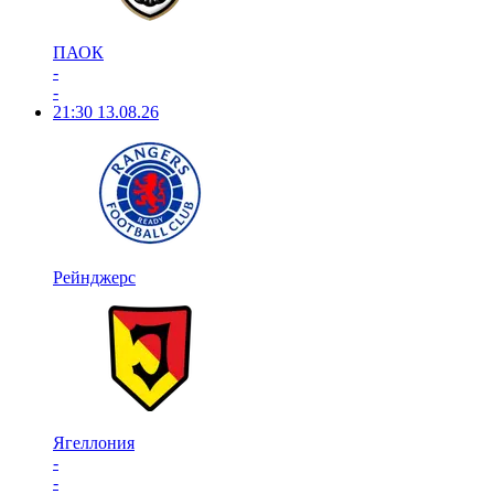
ПАОК
-
-
21:30
13.08.26
Рейнджерс
Ягеллония
-
-