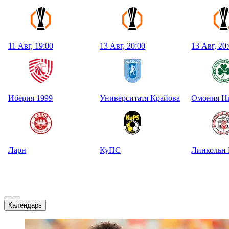
11 Авг, 19:00
13 Авг, 20:00
13 Авг, 20
Иберия 1999
Университатя Крайова
Омония Н
Ларн
КуПС
Линкольн 
Календарь