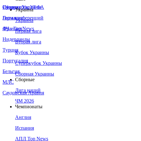
Сборная Украины
Италия
Суперкубок УЕФА
Украина
Германия
Лига конференций
Украина
Франция
ЛЧ - Top News
Первая лига
Нидерланды
Вторая лига
Турция
Кубок Украины
Португалия
Суперкубок Украины
Бельгия
Сборная Украины
Сборные
МЛС
Лига наций
Саудовская Аравия
ЧМ 2026
Чемпионаты
Англия
Испания
АПЛ Top News