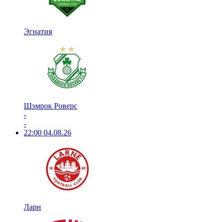
Эгнатия
Шэмрок Роверс
-
-
22:00
04.08.26
Ларн