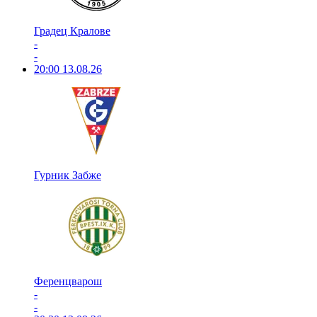
Градец Кралове
-
-
20:00
13.08.26
Гурник Забже
Ференцварош
-
-