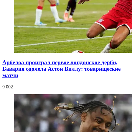
Арбелоа проиграл первое лондонское дерби,
Бавария одолела Астон Виллу: товарищеские
матчи
9 002