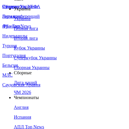
Сборная Украины
Италия
Суперкубок УЕФА
Украина
Германия
Лига конференций
Украина
Франция
ЛЧ - Top News
Первая лига
Нидерланды
Вторая лига
Турция
Кубок Украины
Португалия
Суперкубок Украины
Бельгия
Сборная Украины
Сборные
МЛС
Лига наций
Саудовская Аравия
ЧМ 2026
Чемпионаты
Англия
Испания
АПЛ Top News