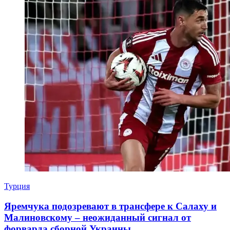
Турция
Яремчука подозревают в трансфере к Салаху и
Малиновскому – неожиданный сигнал от
форварда сборной Украины