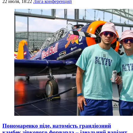
22 июля, 18:22
Лига конференций
Пономаренко піде, натомість грандіозний
камбек зіркового форварда – ідеальний варіант