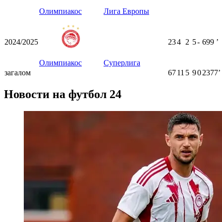
Олимпиакос
Лига Европы
2024/2025
23
4
2
5
-
699
ʼ
Олимпиакос
Суперлига
загалом
67
11
5
9
0
2377ʼ
Новости на футбол 24