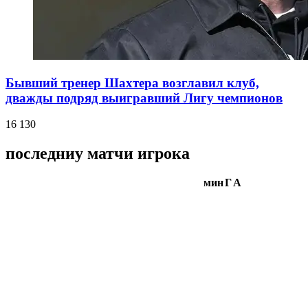
Бывший тренер Шахтера возглавил клуб,
дважды подряд выигравший Лигу чемпионов
16 130
последниу матчи игрока
мин
Г
А