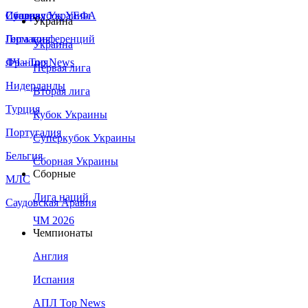
Сборная Украины
Италия
Суперкубок УЕФА
Украина
Германия
Лига конференций
Украина
Франция
ЛЧ - Top News
Первая лига
Нидерланды
Вторая лига
Турция
Кубок Украины
Португалия
Суперкубок Украины
Бельгия
Сборная Украины
Сборные
МЛС
Лига наций
Саудовская Аравия
ЧМ 2026
Чемпионаты
Англия
Испания
АПЛ Top News