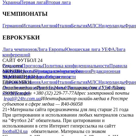
Украина
Первая лига
Вторая лига
ЧЕМПИОНАТЫ
Германия
Испания
Англия
Италия
Бельгия
МЛС
Нидерланды
Фран
ЕВРОКУБКИ
Лига чемпионов
Лига Европы
Юношеская лига УЕФА
Лига
конференций
САЙТ ФУТБОЛ 24
Редакция
Соц. сети
Прогнозы
Политика конфиденциальности
Правила
сайту
facebook
УКРАИНА
Контакты
x
youtube
Правила комментирования
instagram
telegram
viber
Редакционная
политика
Украина
ЧЕМПИОНАТЫ
Первая лига
Структура собственности
Вторая лига
Германия
ЕВРОКУБКИ
Испания
Англия
Италия
Бельгия
МЛС
Нидерланды
Фран
Лига чемпионов
Онлайн-медиа «Футбол 24»
Лига Европы
пл. Галицкая, дом. 15, м. Львов,
Юношеская лига УЕФА
Лига
конференций
79008
Телефон +380 (32) 229-77-77
Адрес электронной почты
legal@24tv.com.ua
Идентификатор онлайн-медиа в Реестре
субъектов в сфере медиа — R40-06058
21+
Материалы сайта предназначены для лиц старше 21 года
При цитировании и использовании любых материалов ссылка
на "Футбол 24" обязательна. При цитировании и
использовании в сети Интернет гиперссылка на сайтт
football24.ua
обязательное. Материалы со знаком