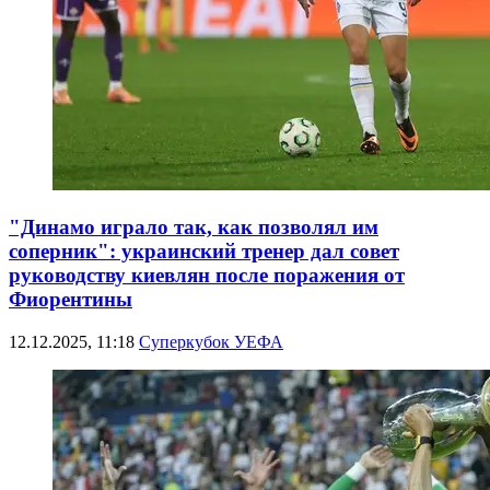
"Динамо играло так, как позволял им
соперник": украинский тренер дал совет
руководству киевлян после поражения от
Фиорентины
12.12.2025, 11:18
Суперкубок УЕФА