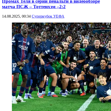
Промах Теля в серии пенальти в видеообзоре
матча ПСЖ – Тоттенхэм –2:2
14.08.2025, 00:34
Суперкубок УЕФА