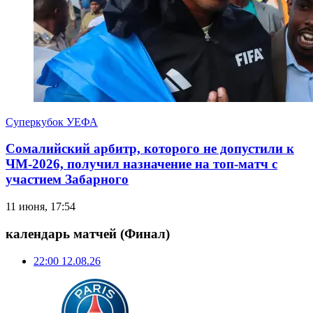
Суперкубок УЕФА
Сомалийский арбитр, которого не допустили к
ЧМ-2026, получил назначение на топ-матч с
участием Забарного
11 июня, 17:54
календарь матчей
(Финал)
22:00
12.08.26