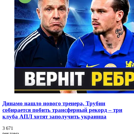
Динамо нашло нового тренера, Трубин
собирается побить трансферный рекорд – три
клуба АПЛ хотят заполучить украинца
3 671
реклама