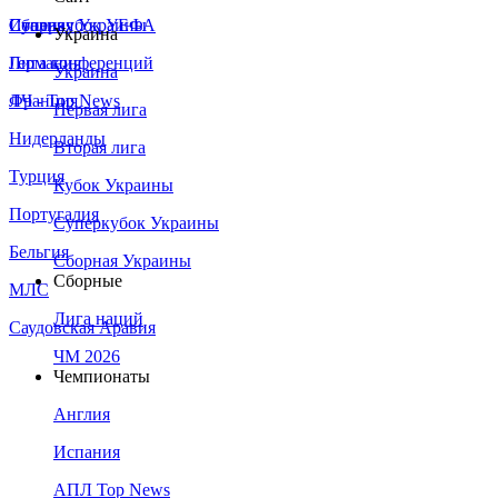
Сборная Украины
Италия
Суперкубок УЕФА
Украина
Германия
Лига конференций
Украина
Франция
ЛЧ - Top News
Первая лига
Нидерланды
Вторая лига
Турция
Кубок Украины
Португалия
Суперкубок Украины
Бельгия
Сборная Украины
Сборные
МЛС
Лига наций
Саудовская Аравия
ЧМ 2026
Чемпионаты
Англия
Испания
АПЛ Top News