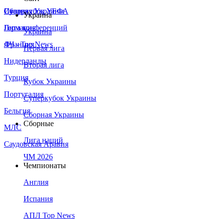
Сборная Украины
Италия
Суперкубок УЕФА
Украина
Германия
Лига конференций
Украина
Франция
ЛЧ - Top News
Первая лига
Нидерланды
Вторая лига
Турция
Кубок Украины
Португалия
Суперкубок Украины
Бельгия
Сборная Украины
Сборные
МЛС
Лига наций
Саудовская Аравия
ЧМ 2026
Чемпионаты
Англия
Испания
АПЛ Top News