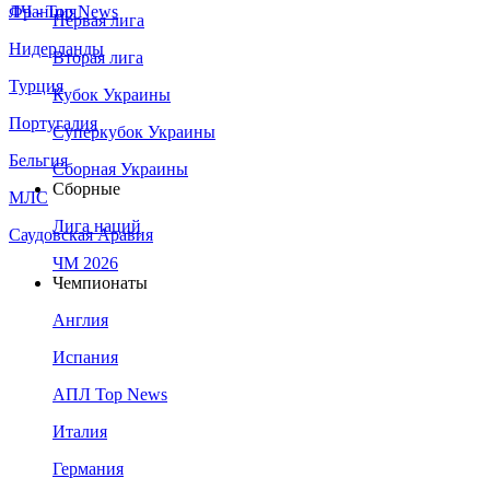
Франция
ЛЧ - Top News
Первая лига
Нидерланды
Вторая лига
Турция
Кубок Украины
Португалия
Суперкубок Украины
Бельгия
Сборная Украины
Сборные
МЛС
Лига наций
Саудовская Аравия
ЧМ 2026
Чемпионаты
Англия
Испания
АПЛ Top News
Италия
Германия