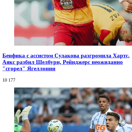
Бенфика с ассистом Судакова разгромила Хартс,
Аякс разбил Шелбурн, Рейнджерс неожиданно
"сгорел" Ягеллонии
10 177