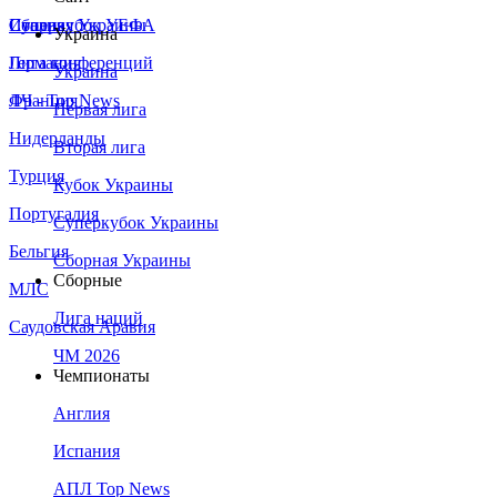
Сборная Украины
Италия
Суперкубок УЕФА
Украина
Германия
Лига конференций
Украина
Франция
ЛЧ - Top News
Первая лига
Нидерланды
Вторая лига
Турция
Кубок Украины
Португалия
Суперкубок Украины
Бельгия
Сборная Украины
Сборные
МЛС
Лига наций
Саудовская Аравия
ЧМ 2026
Чемпионаты
Англия
Испания
АПЛ Top News