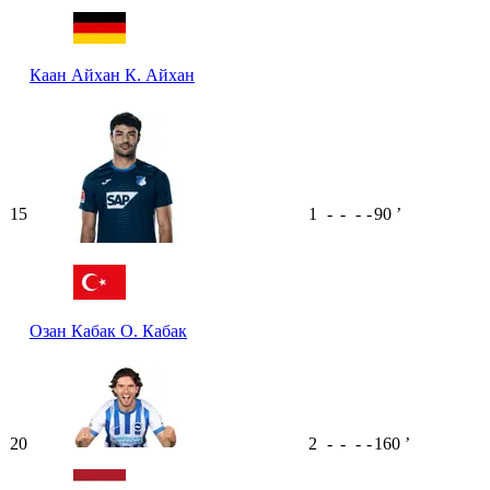
Каан Айхан
К. Айхан
15
1
-
-
-
-
90
ʼ
Озан Кабак
О. Кабак
20
2
-
-
-
-
160
ʼ