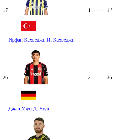
17
1
-
-
-
-
1
ʼ
Ирфан Кахведжи
И. Кахведжи
26
2
-
-
-
-
36
ʼ
Джан Узун
Д. Узун