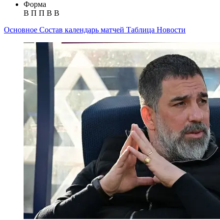
Форма
В
П
П
В
В
Основное
Состав
календарь матчей
Таблица
Новости