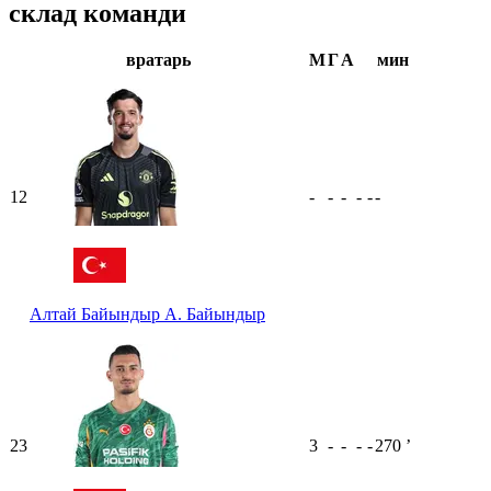
склад команди
вратарь
М
Г
А
мин
12
-
-
-
-
-
-
Алтай Байындыр
А. Байындыр
23
3
-
-
-
-
270
ʼ