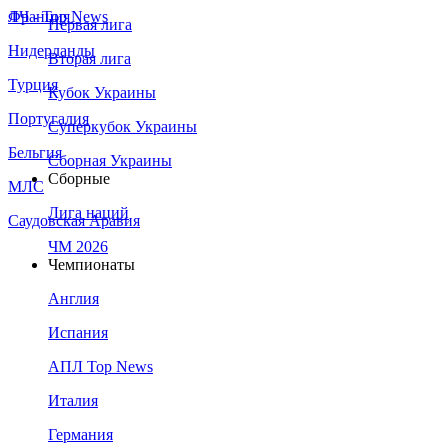
Франция
ЛЧ - Top News
Первая лига
Нидерланды
Вторая лига
Турция
Кубок Украины
Португалия
Суперкубок Украины
Бельгия
Сборная Украины
Сборные
МЛС
Лига наций
Саудовская Аравия
ЧМ 2026
Чемпионаты
Англия
Испания
АПЛ Top News
Италия
Германия