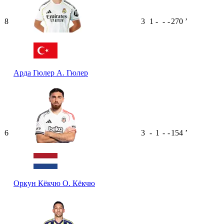
8
3
1
-
-
-
270
ʼ
Арда Гюлер
А. Гюлер
6
3
-
1
-
-
154
ʼ
Оркун Кёкчю
О. Кёкчю