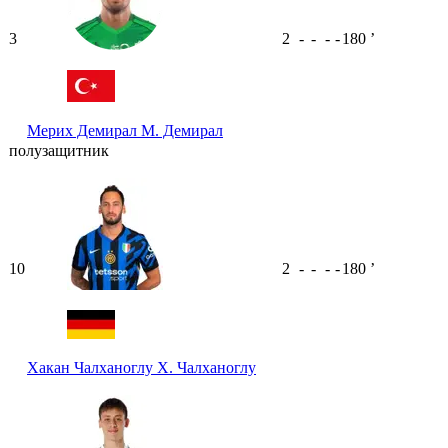
3
2
-
-
-
-
180
ʼ
Мерих Демирал
М. Демирал
полузащитник
10
2
-
-
-
-
180
ʼ
Хакан Чалханоглу
Х. Чалханоглу