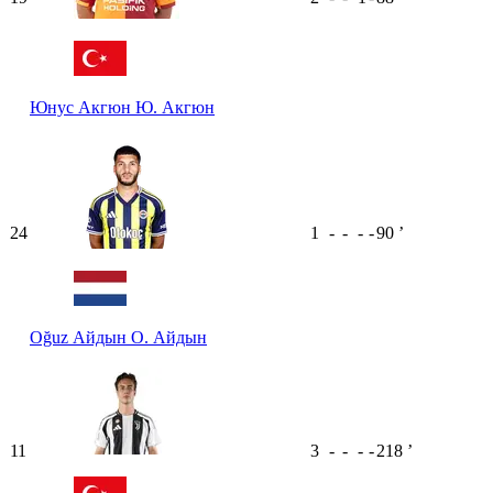
Юнус Акгюн
Ю. Акгюн
24
1
-
-
-
-
90
ʼ
Oğuz Айдын
O. Айдын
11
3
-
-
-
-
218
ʼ