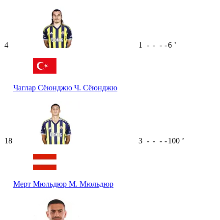
4
1
-
-
-
-
6
ʼ
Чаглар Сёюнджю
Ч. Сёюнджю
18
3
-
-
-
-
100
ʼ
Мерт Мюльдюр
М. Мюльдюр