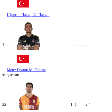
Uğurcan Чакыр
U. Чакыр
1
-
-
-
-
-
-
Мерт Гюнок
М. Гюнок
защитник
22
1
1
-
-
-
2
ʼ