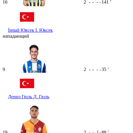
16
2
-
-
-
-
141
ʼ
İsmail Юксек
İ. Юксек
нападающий
9
2
-
-
-
-
35
ʼ
Дениз Гюль
Д. Гюль
19
2
-
-
1
-
88
ʼ