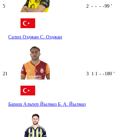
5
2
-
-
-
-
99
ʼ
Салих Озджан
С. Озджан
21
3
1
1
-
-
180
ʼ
Бариш Альпер Йылмаз
Б. А. Йылмаз