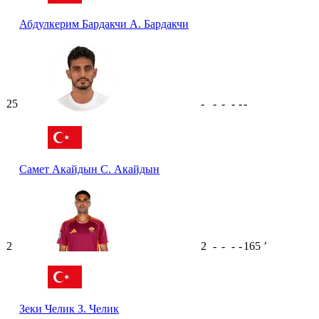
Абдулкерим Бардакчи
А. Бардакчи
25
-
-
-
-
-
-
Самет Акайдын
С. Акайдын
2
2
-
-
-
-
165
ʼ
Зеки Челик
З. Челик