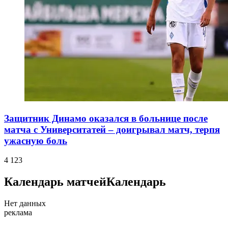
Защитник Динамо оказался в больнице после
матча с Университатей – доигрывал матч, терпя
ужасную боль
4 123
Календарь матчей
Календарь
Нет данных
реклама