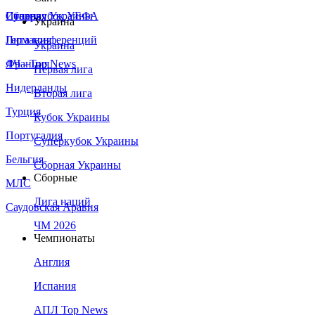
Сборная Украины
Италия
Суперкубок УЕФА
Украина
Германия
Лига конференций
Украина
Франция
ЛЧ - Top News
Первая лига
Нидерланды
Вторая лига
Турция
Кубок Украины
Португалия
Суперкубок Украины
Бельгия
Сборная Украины
Сборные
МЛС
Лига наций
Саудовская Аравия
ЧМ 2026
Чемпионаты
Англия
Испания
АПЛ Top News