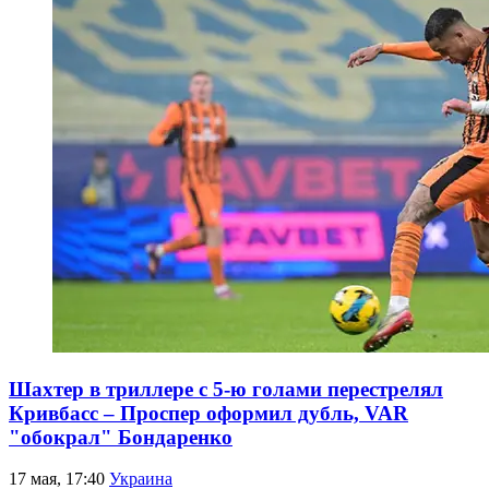
Шахтер в триллере с 5-ю голами перестрелял
Кривбасс – Проспер оформил дубль, VAR
"обокрал" Бондаренко
17 мая, 17:40
Украина