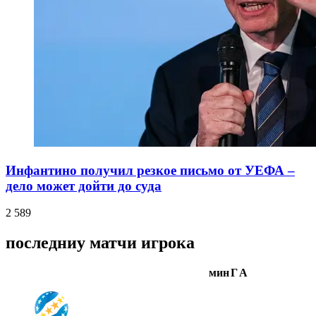
Инфантино получил резкое письмо от УЕФА –
дело может дойти до суда
2 589
последниу матчи игрока
мин
Г
А