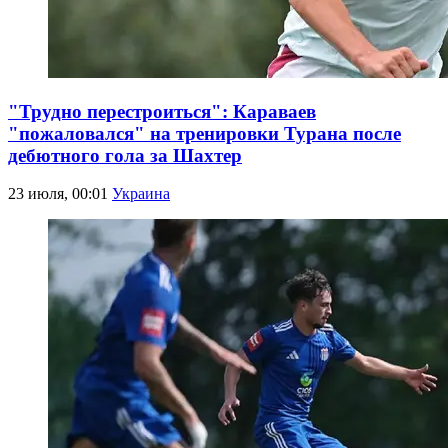
"Трудно перестроиться": Караваев
"пожаловался" на тренировки Турана после
дебютного гола за Шахтер
23 июля, 00:01
Украина