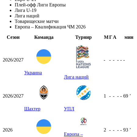
Плей-офф Лиги Европы
Лига U-19
Лига наций
Товарищеские матчи
Европа – Квалификация ЧМ 2026
Сезон
Команда
Турнир
М
Г
А
мин
2026/2027
-
-
-
-
-
-
Украина
Лига наций
2026/2027
1
-
-
-
-
69
ʼ
Шахтер
УПЛ
2026
2
-
-
-
-
93
ʼ
Европа –