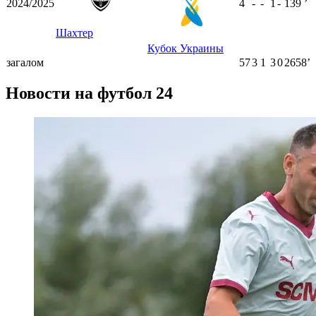
2024/2025
4
-
-
1
-
139
ʼ
Шахтер
Кубок Украины
загалом
57
3
1
3
0
2658ʼ
Новости на футбол 24