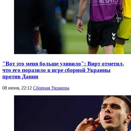
"Вот это меня больше удивило": Вирт отметил,
что его поразило в игре сборной Украины
против Дании
08 июня, 22:12
Сборная Украины