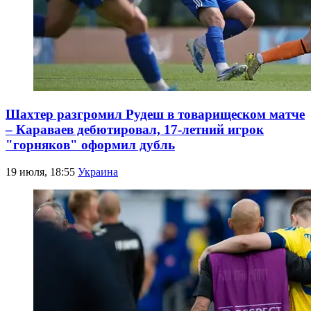
Шахтер разгромил Рудеш в товарищеском матче
– Караваев дебютировал, 17-летний игрок
"горняков" оформил дубль
19 июля, 18:55
Украина