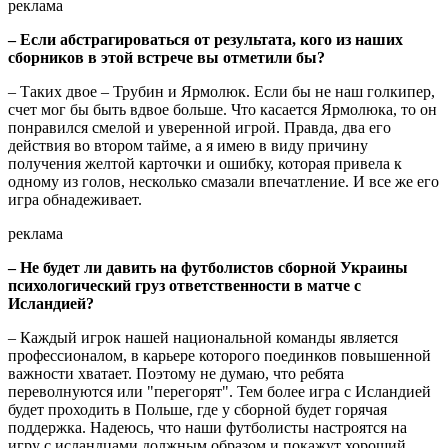
реклама
– Если абстрагироваться от результата, кого из наших
сборников в этой встрече вы отметили бы?
– Таких двое – Трубин и Ярмолюк. Если бы не наш голкипер,
счет мог бы быть вдвое больше. Что касается Ярмолюка, то он
понравился смелой и уверенной игрой. Правда, два его
действия во втором тайме, а я имею в виду причину
получения желтой карточки и ошибку, которая привела к
одному из голов, несколько смазали впечатление. И все же его
игра обнадеживает.
реклама
– Не будет ли давить на футболистов сборной Украины
психологический груз ответственности в матче с
Исландией?
– Каждый игрок нашей национальной команды является
профессионалом, в карьере которого поединков повышенной
важности хватает. Поэтому не думаю, что ребята
переволнуются или "перегорят". Тем более игра с Исландией
будет проходить в Польше, где у сборной будет горячая
поддержка. Надеюсь, что наши футболисты настроятся на
игру с исландцами должным образом и покажут хороший