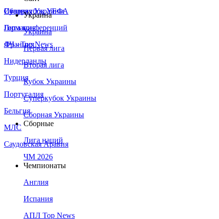
Сборная Украины
Италия
Суперкубок УЕФА
Украина
Германия
Лига конференций
Украина
Франция
ЛЧ - Top News
Первая лига
Нидерланды
Вторая лига
Турция
Кубок Украины
Португалия
Суперкубок Украины
Бельгия
Сборная Украины
Сборные
МЛС
Лига наций
Саудовская Аравия
ЧМ 2026
Чемпионаты
Англия
Испания
АПЛ Top News