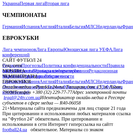
Украина
Первая лига
Вторая лига
ЧЕМПИОНАТЫ
Германия
Испания
Англия
Италия
Бельгия
МЛС
Нидерланды
Фран
ЕВРОКУБКИ
Лига чемпионов
Лига Европы
Юношеская лига УЕФА
Лига
конференций
САЙТ ФУТБОЛ 24
Редакция
Соц. сети
Прогнозы
Политика конфиденциальности
Правила
сайту
facebook
УКРАИНА
Контакты
x
youtube
Правила комментирования
instagram
telegram
viber
Редакционная
политика
Украина
ЧЕМПИОНАТЫ
Первая лига
Структура собственности
Вторая лига
Германия
ЕВРОКУБКИ
Испания
Англия
Италия
Бельгия
МЛС
Нидерланды
Фран
Лига чемпионов
Онлайн-медиа «Футбол 24»
Лига Европы
пл. Галицкая, дом. 15, м. Львов,
Юношеская лига УЕФА
Лига
конференций
79008
Телефон +380 (32) 229-77-77
Адрес электронной почты
legal@24tv.com.ua
Идентификатор онлайн-медиа в Реестре
субъектов в сфере медиа — R40-06058
21+
Материалы сайта предназначены для лиц старше 21 года
При цитировании и использовании любых материалов ссылка
на "Футбол 24" обязательна. При цитировании и
использовании в сети Интернет гиперссылка на сайтт
football24.ua
обязательное. Материалы со знаком