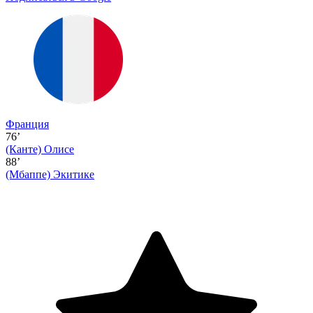
Франция
76’
(Канте)
Олисе
88’
(Мбаппе)
Экитике