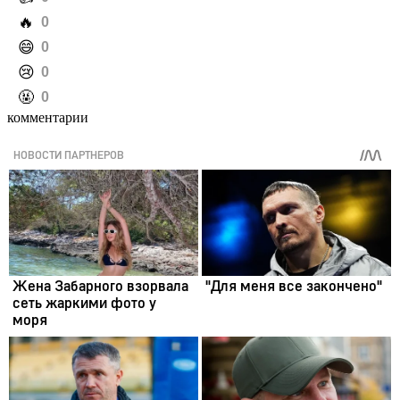
️🔥
0
️😄
0
️😢
0
️🤬
0
комментарии