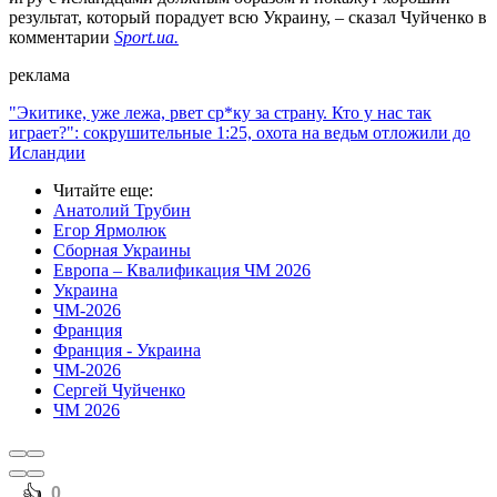
результат, который порадует всю Украину, – сказал Чуйченко в
комментарии
Sport.ua.
реклама
"Экитике, уже лежа, рвет ср*ку за страну. Кто у нас так
играет?": сокрушительные 1:25, охота на ведьм отложили до
Исландии
Читайте еще
:
Анатолий Трубин
Егор Ярмолюк
Сборная Украины
Европа – Квалификация ЧМ 2026
Украина
ЧМ-2026
Франция
Франция - Украина
ЧМ-2026
Сергей Чуйченко
ЧМ 2026
️👍
0