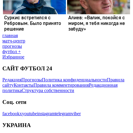
главная
матч-центр
прогнозы
футбол +
Избранное
САЙТ ФУТБОЛ 24
Редакция
Прогнозы
Политика конфиденциальности
Правила
сайту
Контакты
Правила комментирования
Редакционная
политика
Структура собственности
Соц. сети
facebook
x
youtube
instagram
telegram
viber
УКРАИНА