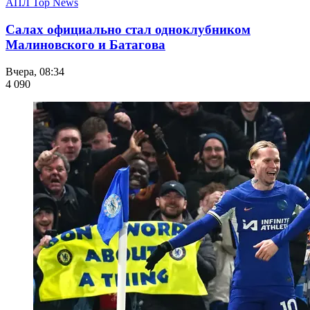
АПЛ Top News
Салах официально стал одноклубником
Малиновского и Батагова
Вчера, 08:34
4 090