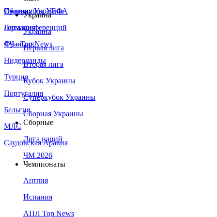
Сборная Украины
Италия
Суперкубок УЕФА
Украина
Германия
Лига конференций
Украина
Франция
ЛЧ - Top News
Первая лига
Нидерланды
Вторая лига
Турция
Кубок Украины
Португалия
Суперкубок Украины
Бельгия
Сборная Украины
Сборные
МЛС
Лига наций
Саудовская Аравия
ЧМ 2026
Чемпионаты
Англия
Испания
АПЛ Top News