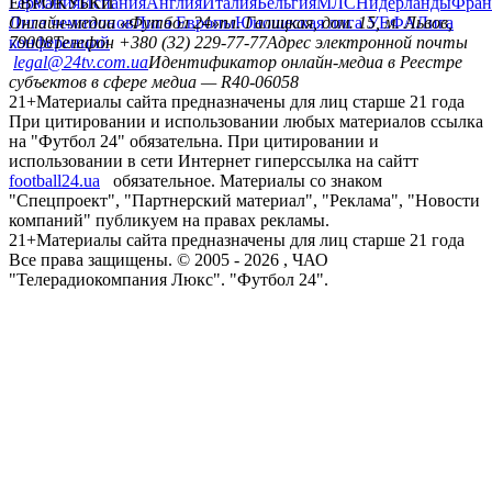
Германия
ЕВРОКУБКИ
Испания
Англия
Италия
Бельгия
МЛС
Нидерланды
Фран
Лига чемпионов
Онлайн-медиа «Футбол 24»
Лига Европы
пл. Галицкая, дом. 15, м. Львов,
Юношеская лига УЕФА
Лига
конференций
79008
Телефон +380 (32) 229-77-77
Адрес электронной почты
legal@24tv.com.ua
Идентификатор онлайн-медиа в Реестре
субъектов в сфере медиа — R40-06058
21+
Материалы сайта предназначены для лиц старше 21 года
При цитировании и использовании любых материалов ссылка
на "Футбол 24" обязательна. При цитировании и
использовании в сети Интернет гиперссылка на сайтт
football24.ua
обязательное. Материалы со знаком
"Спецпроект", "Партнерский материал", "Реклама", "Новости
компаний" публикуем на правах рекламы.
21+
Материалы сайта предназначены для лиц старше 21 года
Все права защищены. © 2005 -
2026
, ЧАО
"Телерадиокомпания Люкс". "Футбол 24".