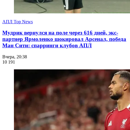
АПЛ Top News
Мудрик вернулся на поле через 616 дней, экс-
партнер Ярмоленко шокировал Арсенал, победа
Ман Сити: спарринги клубов АПЛ
Вчера, 20:38
10 191