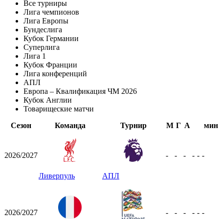
Все турниры
Лига чемпионов
Лига Европы
Бундеслига
Кубок Германии
Суперлига
Лига 1
Кубок Франции
Лига конференций
АПЛ
Европа – Квалификация ЧМ 2026
Кубок Англии
Товарищеские матчи
Сезон
Команда
Турнир
М
Г
А
мин
2026/2027
-
-
-
-
-
-
Ливерпуль
АПЛ
2026/2027
-
-
-
-
-
-