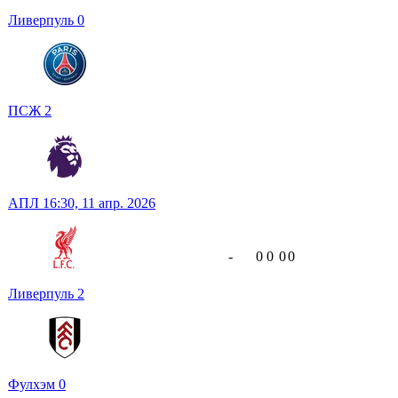
Ливерпуль
0
ПСЖ
2
АПЛ
16:30,
11 апр. 2026
-
0
0
0
0
Ливерпуль
2
Фулхэм
0