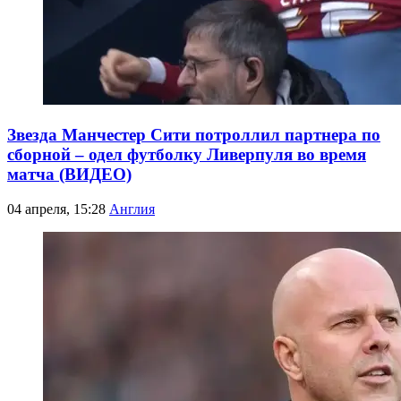
Звезда Манчестер Сити потроллил партнера по
сборной – одел футболку Ливерпуля во время
матча (ВИДЕО)
04 апреля, 15:28
Англия