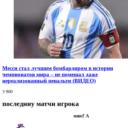
Месси стал лучшим бомбардиром в истории
чемпионатов мира – не помешал даже
нереализованный пенальти (ВИДЕО)
3 900
последниу матчи игрока
мин
Г
А