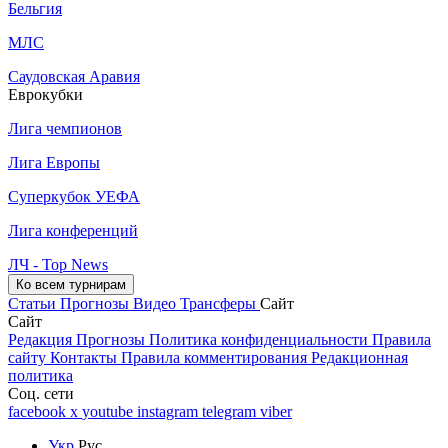
Бельгия
МЛС
Саудовская Аравия
Еврокубки
Лига чемпионов
Лига Европы
Суперкубок УЕФА
Лига конференций
ЛЧ - Top News
Ко всем турнирам
Статьи
Прогнозы
Видео
Трансферы
Сайт
Сайт
Редакция
Прогнозы
Политика конфиденциальности
Правила
сайту
Контакты
Правила комментирования
Редакционная
политика
Соц. сети
facebook
x
youtube
instagram
telegram
viber
Укр
Рус