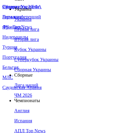
Сборная Украины
Италия
Суперкубок УЕФА
Украина
Германия
Лига конференций
Украина
Франция
ЛЧ - Top News
Первая лига
Нидерланды
Вторая лига
Турция
Кубок Украины
Португалия
Суперкубок Украины
Бельгия
Сборная Украины
Сборные
МЛС
Лига наций
Саудовская Аравия
ЧМ 2026
Чемпионаты
Англия
Испания
АПЛ Top News