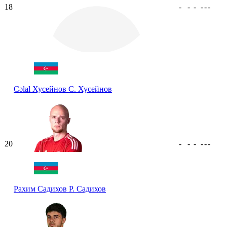
18
-
-
-
-
-
-
Cəlal Хусейнов
C. Хусейнов
20
-
-
-
-
-
-
Рахим Садихов
Р. Садихов