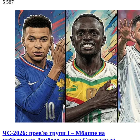
5 587
ЧС-2026: прев'ю групи I – Мбаппе на
побігеньках Дембеле, помста Сенегалу за