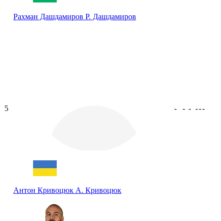
Рахман Дашдамиров
Р. Дашдамиров
5
-
-
-
-
-
-
Антон Кривоцюк
А. Кривоцюк