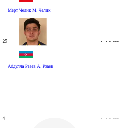
Мерт Челик
М. Челик
25
-
-
-
-
-
-
Абдулла Рзаев
А. Рзаев
4
-
-
-
-
-
-