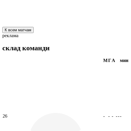
К всем матчам
реклама
склад команди
М
Г
А
мин
26
-
-
-
-
-
-