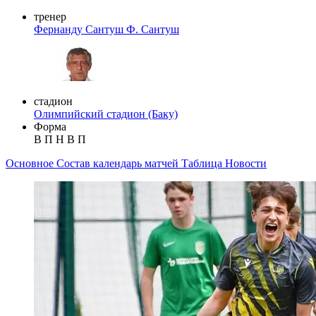
тренер
Фернанду Сантуш
Ф. Сантуш
стадион
Олимпийский стадион (Баку)
Форма
В
П
Н
В
П
Основное
Состав
календарь матчей
Таблица
Новости