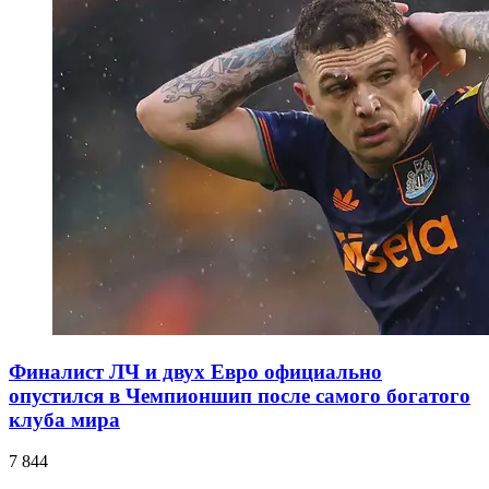
Финалист ЛЧ и двух Евро официально
опустился в Чемпионшип после самого богатого
клуба мира
7 844