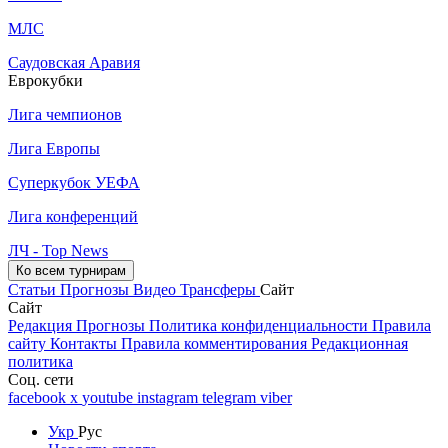
МЛС
Саудовская Аравия
Еврокубки
Лига чемпионов
Лига Европы
Суперкубок УЕФА
Лига конференций
ЛЧ - Top News
Ко всем турнирам
Статьи
Прогнозы
Видео
Трансферы
Сайт
Сайт
Редакция
Прогнозы
Политика конфиденциальности
Правила
сайту
Контакты
Правила комментирования
Редакционная
политика
Соц. сети
facebook
x
youtube
instagram
telegram
viber
Укр
Рус