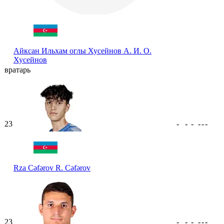
Айксан Ильхам оглы Хусейнов
А. И. О.
Хусейнов
вратарь
23
-
-
-
-
-
-
Rza Cəfərov
R. Cəfərov
23
-
-
-
-
-
-