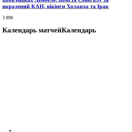
вкрадений КАН, вікінги Холанда та Ірак
3 898
Календарь матчей
Календарь