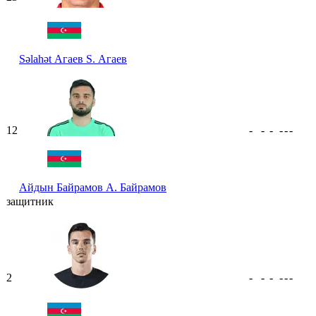
Səlahət Агаев
S. Агаев
12
-
-
-
-
-
-
Айдын Байрамов
А. Байрамов
защитник
2
-
-
-
-
-
-