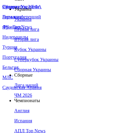
Сборная Украины
Италия
Суперкубок УЕФА
Украина
Германия
Лига конференций
Украина
Франция
ЛЧ - Top News
Первая лига
Нидерланды
Вторая лига
Турция
Кубок Украины
Португалия
Суперкубок Украины
Бельгия
Сборная Украины
Сборные
МЛС
Лига наций
Саудовская Аравия
ЧМ 2026
Чемпионаты
Англия
Испания
АПЛ Top News