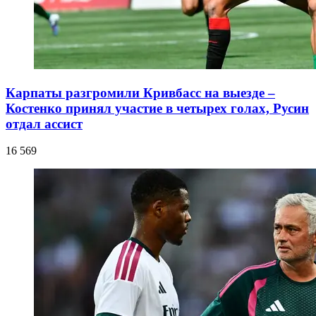
Карпаты разгромили Кривбасс на выезде –
Костенко принял участие в четырех голах, Русин
отдал ассист
16 569