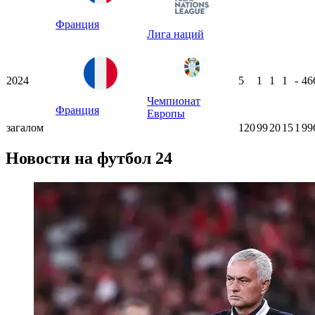
Франция
Лига наций
2024
5
1
1
1
-
46
Чемпионат
Франция
Европы
загалом
120
99
20
15
1
99
Новости на футбол 24