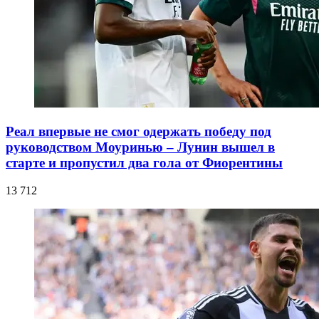
Реал впервые не смог одержать победу под
руководством Моуринью – Лунин вышел в
старте и пропустил два гола от Фиорентины
13 712