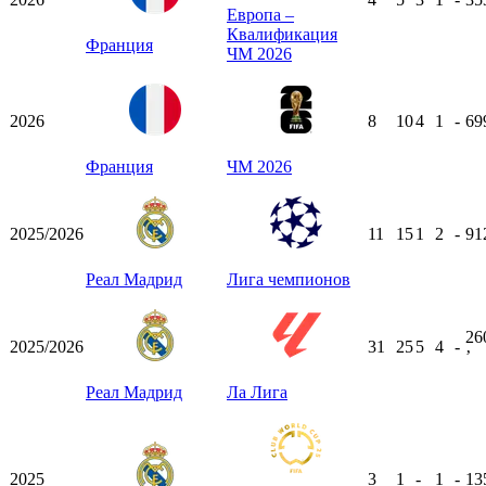
Европа –
Квалификация
Франция
ЧМ 2026
2026
8
10
4
1
-
69
Франция
ЧМ 2026
2025/2026
11
15
1
2
-
91
Реал Мадрид
Лига чемпионов
26
2025/2026
31
25
5
4
-
ʼ
Реал Мадрид
Ла Лига
2025
3
1
-
1
-
13