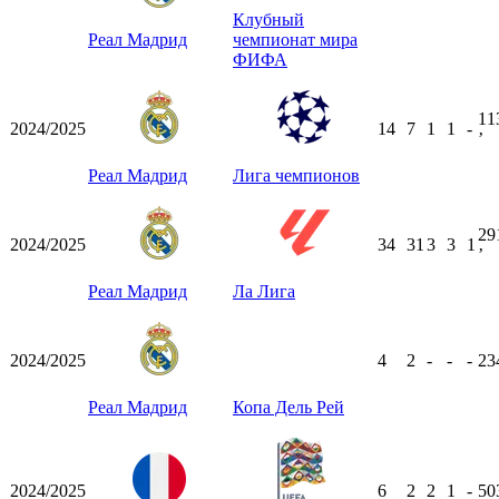
Клубный
Реал Мадрид
чемпионат мира
ФИФА
11
2024/2025
14
7
1
1
-
ʼ
Реал Мадрид
Лига чемпионов
29
2024/2025
34
31
3
3
1
ʼ
Реал Мадрид
Ла Лига
2024/2025
4
2
-
-
-
23
Реал Мадрид
Копа Дель Рей
2024/2025
6
2
2
1
-
50