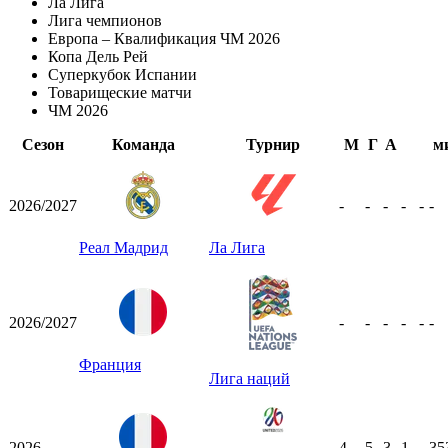
Ла Лига
Лига чемпионов
Европа – Квалификация ЧМ 2026
Копа Дель Рей
Суперкубок Испании
Товарищеские матчи
ЧМ 2026
Сезон
Команда
Турнир
М
Г
А
м
2026/2027
-
-
-
-
-
-
Реал Мадрид
Ла Лига
2026/2027
-
-
-
-
-
-
Франция
Лига наций
2026
4
5
3
1
-
35