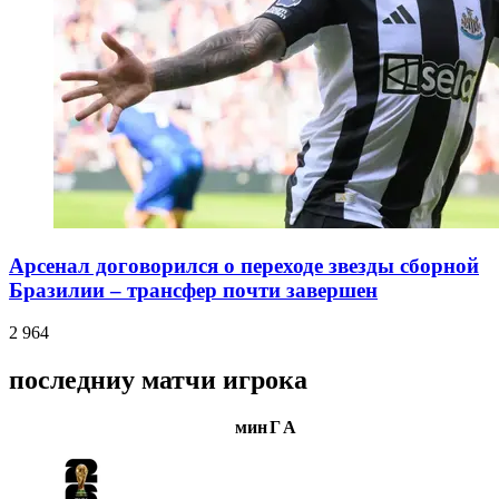
Арсенал договорился о переходе звезды сборной
Бразилии – трансфер почти завершен
2 964
последниу матчи игрока
мин
Г
А