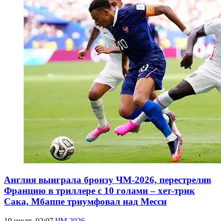
Англия выиграла бронзу ЧМ-2026, перестреляв
Францию ​​в триллере с 10 голами – хет-трик
Сака, Мбаппе триумфовал над Месси
19 июля, 02:07
ЧМ 2026