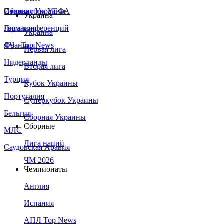
Сборная Украины
Италия
Суперкубок УЕФА
Украина
Германия
Лига конференций
Украина
Франция
ЛЧ - Top News
Первая лига
Нидерланды
Вторая лига
Турция
Кубок Украины
Португалия
Суперкубок Украины
Бельгия
Сборная Украины
Сборные
МЛС
Лига наций
Саудовская Аравия
ЧМ 2026
Чемпионаты
Англия
Испания
АПЛ Top News