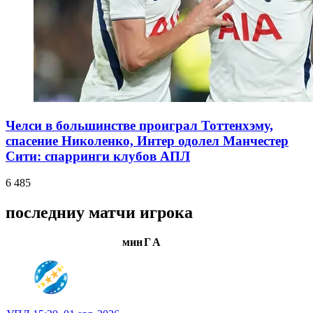
Челси в большинстве проиграл Тоттенхэму,
спасение Николенко, Интер одолел Манчестер
Сити: спарринги клубов АПЛ
6 485
последниу матчи игрока
мин
Г
А