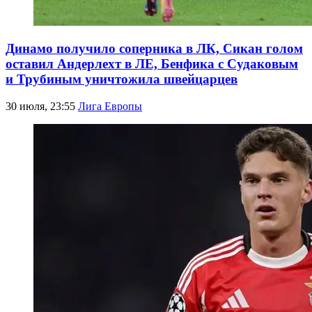
Динамо получило соперника в ЛК, Сикан голом
оставил Андерлехт в ЛЕ, Бенфика с Судаковым
и Трубиным уничтожила швейцарцев
30 июля, 23:55
Лига Европы