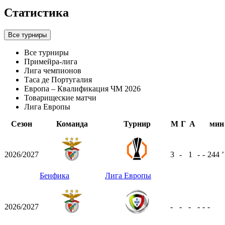
Статистика
Все турниры
Все турниры
Примейра-лига
Лига чемпионов
Таса де Португалия
Европа – Квалификация ЧМ 2026
Товарищеские матчи
Лига Европы
Сезон
Команда
Турнир
М
Г
А
мин
2026/2027
3
-
1
-
-
244
ʼ
Бенфика
Лига Европы
2026/2027
-
-
-
-
-
-