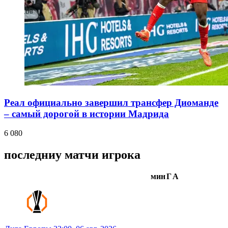
Реал официально завершил трансфер Диоманде
– самый дорогой в истории Мадрида
6 080
последниу матчи игрока
мин
Г
А