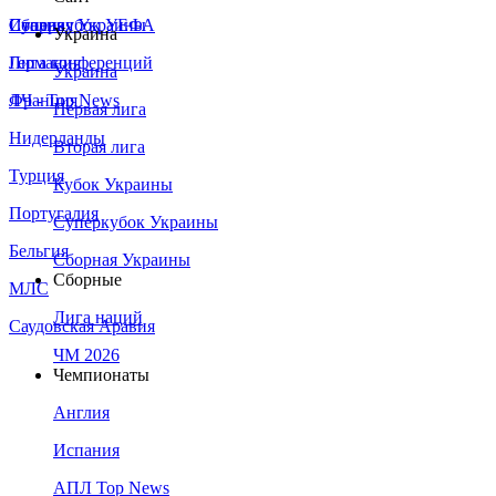
Сборная Украины
Италия
Суперкубок УЕФА
Украина
Германия
Лига конференций
Украина
Франция
ЛЧ - Top News
Первая лига
Нидерланды
Вторая лига
Турция
Кубок Украины
Португалия
Суперкубок Украины
Бельгия
Сборная Украины
Сборные
МЛС
Лига наций
Саудовская Аравия
ЧМ 2026
Чемпионаты
Англия
Испания
АПЛ Top News