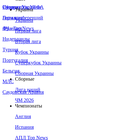
Сборная Украины
Италия
Суперкубок УЕФА
Украина
Германия
Лига конференций
Украина
Франция
ЛЧ - Top News
Первая лига
Нидерланды
Вторая лига
Турция
Кубок Украины
Португалия
Суперкубок Украины
Бельгия
Сборная Украины
Сборные
МЛС
Лига наций
Саудовская Аравия
ЧМ 2026
Чемпионаты
Англия
Испания
АПЛ Top News