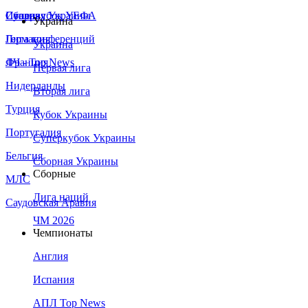
Сборная Украины
Италия
Суперкубок УЕФА
Украина
Германия
Лига конференций
Украина
Франция
ЛЧ - Top News
Первая лига
Нидерланды
Вторая лига
Турция
Кубок Украины
Португалия
Суперкубок Украины
Бельгия
Сборная Украины
Сборные
МЛС
Лига наций
Саудовская Аравия
ЧМ 2026
Чемпионаты
Англия
Испания
АПЛ Top News