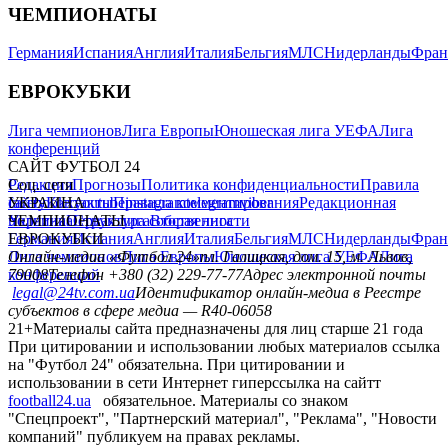
ЧЕМПИОНАТЫ
Германия
Испания
Англия
Италия
Бельгия
МЛС
Нидерланды
Фран
ЕВРОКУБКИ
Лига чемпионов
Лига Европы
Юношеская лига УЕФА
Лига
конференций
САЙТ ФУТБОЛ 24
Редакция
Соц. сети
Прогнозы
Политика конфиденциальности
Правила
сайту
facebook
УКРАИНА
Контакты
x
youtube
Правила комментирования
instagram
telegram
viber
Редакционная
политика
Украина
ЧЕМПИОНАТЫ
Первая лига
Структура собственности
Вторая лига
Германия
ЕВРОКУБКИ
Испания
Англия
Италия
Бельгия
МЛС
Нидерланды
Фран
Лига чемпионов
Онлайн-медиа «Футбол 24»
Лига Европы
пл. Галицкая, дом. 15, м. Львов,
Юношеская лига УЕФА
Лига
конференций
79008
Телефон +380 (32) 229-77-77
Адрес электронной почты
legal@24tv.com.ua
Идентификатор онлайн-медиа в Реестре
субъектов в сфере медиа — R40-06058
21+
Материалы сайта предназначены для лиц старше 21 года
При цитировании и использовании любых материалов ссылка
на "Футбол 24" обязательна. При цитировании и
использовании в сети Интернет гиперссылка на сайтт
football24.ua
обязательное. Материалы со знаком
"Спецпроект", "Партнерский материал", "Реклама", "Новости
компаний" публикуем на правах рекламы.