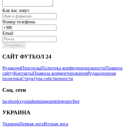
Как вас зовут
Номер телефона
Email
Отправить
САЙТ ФУТБОЛ 24
Редакция
Прогнозы
Политика конфиденциальности
Правила
сайту
Контакты
Правила комментирования
Редакционная
политика
Структура собственности
Соц. сети
facebook
x
youtube
instagram
telegram
viber
УКРАИНА
Украина
Первая лига
Вторая лига