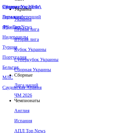
Сборная Украины
Италия
Суперкубок УЕФА
Украина
Германия
Лига конференций
Украина
Франция
ЛЧ - Top News
Первая лига
Нидерланды
Вторая лига
Турция
Кубок Украины
Португалия
Суперкубок Украины
Бельгия
Сборная Украины
Сборные
МЛС
Лига наций
Саудовская Аравия
ЧМ 2026
Чемпионаты
Англия
Испания
АПЛ Top News