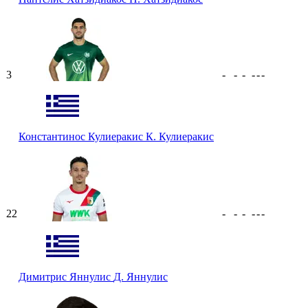
3
-
-
-
-
-
-
Константинос Кулиеракис
К. Кулиеракис
22
-
-
-
-
-
-
Димитрис Яннулис
Д. Яннулис