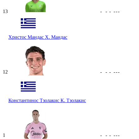
13
-
-
-
-
-
-
Христос Мандас
Х. Мандас
12
-
-
-
-
-
-
Константинос Тзолакис
К. Тзолакис
1
-
-
-
-
-
-