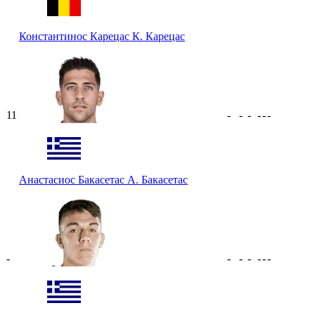
Константинос Карецас
К. Карецас
11
-
-
-
-
-
-
Анастасиос Бакасетас
А. Бакасетас
-
-
-
-
-
-
-