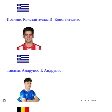
Иоаннис Константелиас
И. Константелиас
-
-
-
-
-
-
-
Танасис Андруцос
Т. Андруцос
19
-
-
-
-
-
-