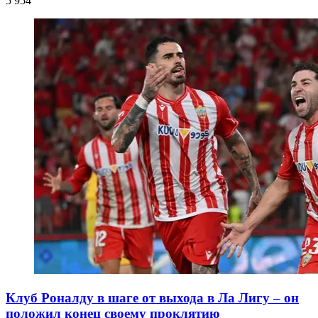
5 954
Клуб Роналду в шаге от выхода в Ла Лигу – он
положил конец своему проклятию