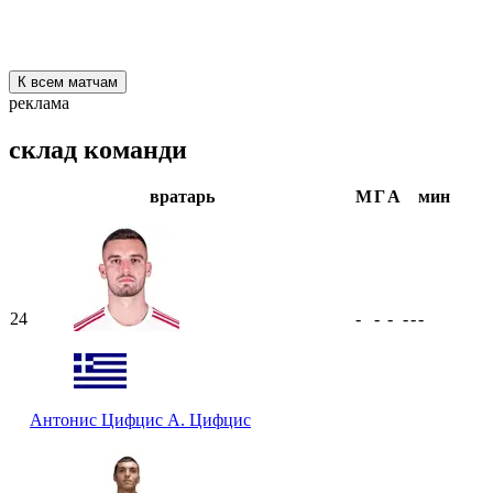
К всем матчам
реклама
склад команди
вратарь
М
Г
А
мин
24
-
-
-
-
-
-
Антонис Цифцис
А. Цифцис