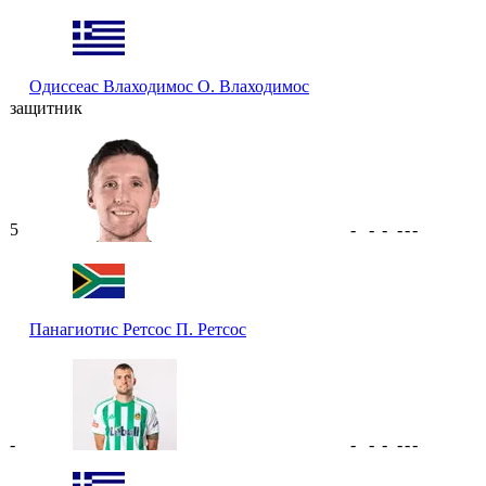
Одиссеас Влаходимос
О. Влаходимос
защитник
5
-
-
-
-
-
-
Панагиотис Ретсос
П. Ретсос
-
-
-
-
-
-
-