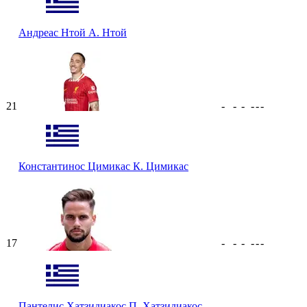
Андреас Нтой
А. Нтой
21
-
-
-
-
-
-
Константинос Цимикас
К. Цимикас
17
-
-
-
-
-
-
Пантелис Хатзидиакос
П. Хатзидиакос