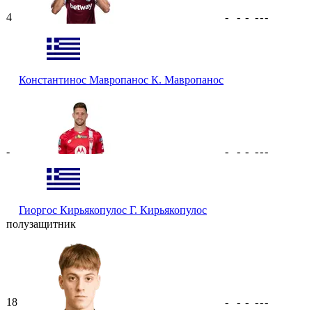
4
-
-
-
-
-
-
Константинос Мавропанос
К. Мавропанос
-
-
-
-
-
-
-
Гиоргос Кирьякопулос
Г. Кирьякопулос
полузащитник
18
-
-
-
-
-
-