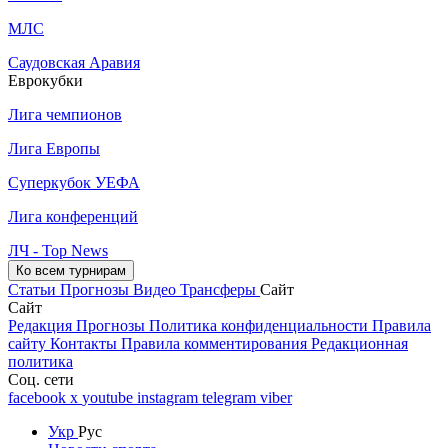
МЛС
Саудовская Аравия
Еврокубки
Лига чемпионов
Лига Европы
Суперкубок УЕФА
Лига конференций
ЛЧ - Top News
Ко всем турнирам
Статьи
Прогнозы
Видео
Трансферы
Сайт
Сайт
Редакция
Прогнозы
Политика конфиденциальности
Правила
сайту
Контакты
Правила комментирования
Редакционная
политика
Соц. сети
facebook
x
youtube
instagram
telegram
viber
Укр
Рус