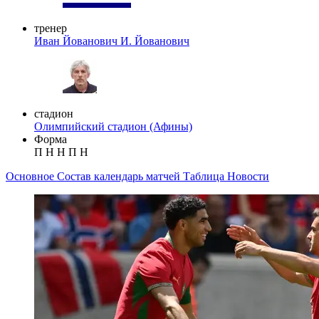
тренер
Иван Йованович
И. Йованович
стадион
Олимпийский стадион (Афины)
Форма
П
Н
Н
П
Н
Основное
Состав
календарь матчей
Таблица
Новости