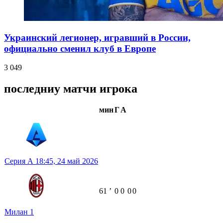
Украинский легионер, игравший в России,
официально сменил клуб в Европе
3 049
последниу матчи игрока
мин
Г
А
Серия А
18:45,
24 май 2026
61
ʼ
0
0
0
0
Милан
1