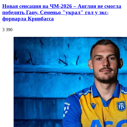
Новая сенсация на ЧМ-2026 – Англия не смогла
победить Гану, Семеньо "украл" гол у экс-
форварда Кривбасса
3 390