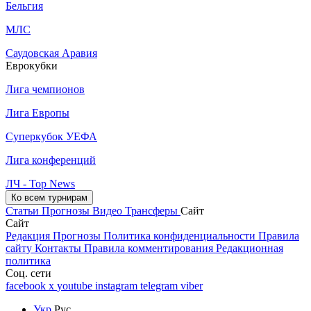
Бельгия
МЛС
Саудовская Аравия
Еврокубки
Лига чемпионов
Лига Европы
Суперкубок УЕФА
Лига конференций
ЛЧ - Top News
Ко всем турнирам
Статьи
Прогнозы
Видео
Трансферы
Сайт
Сайт
Редакция
Прогнозы
Политика конфиденциальности
Правила
сайту
Контакты
Правила комментирования
Редакционная
политика
Соц. сети
facebook
x
youtube
instagram
telegram
viber
Укр
Рус