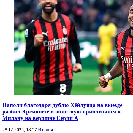
Наполи благодаря дублю Хёйлунда на выезде
разбил Кремонезе и вплотную приблизился к
Милану на вершине Серии А
28.12.2025, 18:57
Италия