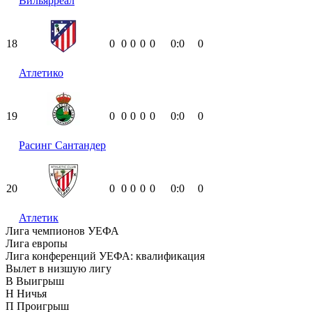
Вильярреал
18
0
0
0
0
0
0:0
0
Атлетико
19
0
0
0
0
0
0:0
0
Расинг Сантандер
20
0
0
0
0
0
0:0
0
Атлетик
Лига чемпионов УЕФА
Лига европы
Лига конференций УЕФА: квалификация
Вылет в низшую лигу
В
Выигрыш
Н
Ничья
П
Проигрыш