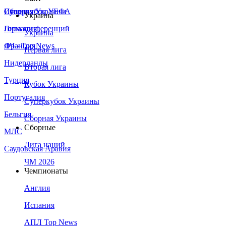
Сборная Украины
Италия
Суперкубок УЕФА
Украина
Германия
Лига конференций
Украина
Франция
ЛЧ - Top News
Первая лига
Нидерланды
Вторая лига
Турция
Кубок Украины
Португалия
Суперкубок Украины
Бельгия
Сборная Украины
Сборные
МЛС
Лига наций
Саудовская Аравия
ЧМ 2026
Чемпионаты
Англия
Испания
АПЛ Top News