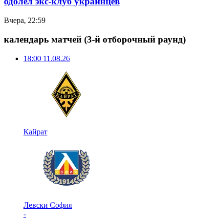
одолел экс-клуб украинцев
Вчера, 22:59
календарь матчей
(3-й отборочный раунд)
18:00
11.08.26
Кайрат
Левски София
-