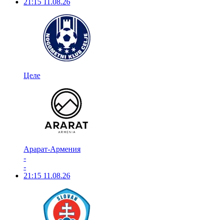
21:15
11.08.26
Целе
Арарат-Армения
-
-
21:15
11.08.26