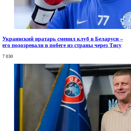
Украинский вратарь сменил клуб в Беларуси –
его подозревали в побеге из страны через Тису
7 030