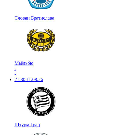
Слован Братислава
Мьёльбю
-
-
21:30
11.08.26
Штурм Грац