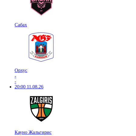
Сабах
Орхус
-
-
20:00
11.08.26
Кауно Жальгирис