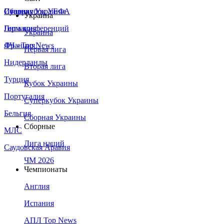
Сборная Украины
Италия
Суперкубок УЕФА
Украина
Германия
Лига конференций
Украина
Франция
ЛЧ - Top News
Первая лига
Нидерланды
Вторая лига
Турция
Кубок Украины
Португалия
Суперкубок Украины
Бельгия
Сборная Украины
Сборные
МЛС
Лига наций
Саудовская Аравия
ЧМ 2026
Чемпионаты
Англия
Испания
АПЛ Top News