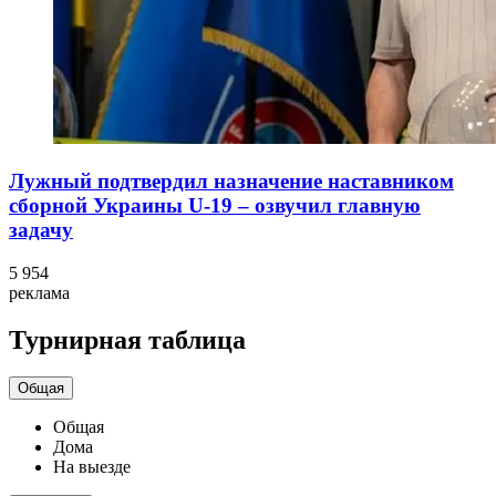
Лужный подтвердил назначение наставником
сборной Украины U-19 – озвучил главную
задачу
5 954
реклама
Турнирная таблица
Общая
Общая
Дома
На выезде