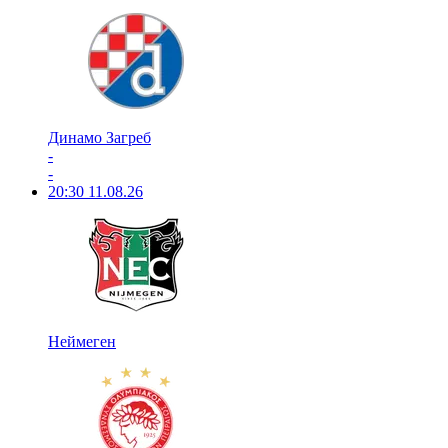
Динамо Загреб
-
-
20:30
11.08.26
Неймеген