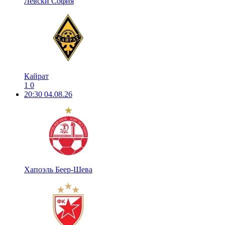
Левски София
Кайрат
1
0
20:30
04.08.26
Хапоэль Беер-Шева