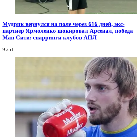
Мудрик вернулся на поле через 616 дней, экс-
партнер Ярмоленко шокировал Арсенал, победа
Ман Сити: спарринги клубов АПЛ
9 251