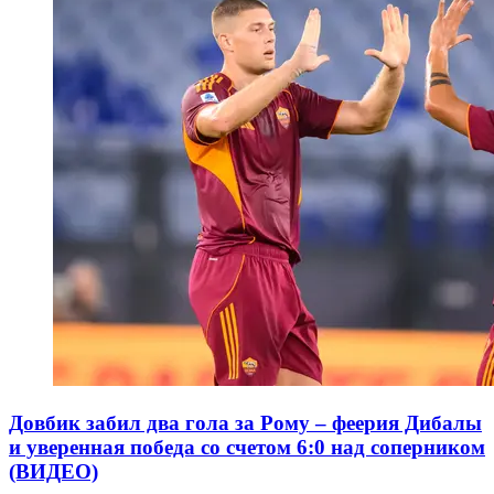
Довбик забил два гола за Рому – феерия Дибалы
и уверенная победа со счетом 6:0 над соперником
(ВИДЕО)