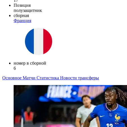
17
Позиция
полузащитник
сборная
Франция
номер в сборной
6
Основное
Матчи
Статистика
Новости
трансферы