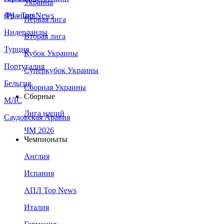
Украина
Франция
ЛЧ - Top News
Первая лига
Нидерланды
Вторая лига
Турция
Кубок Украины
Португалия
Суперкубок Украины
Бельгия
Сборная Украины
Сборные
МЛС
Лига наций
Саудовская Аравия
ЧМ 2026
Чемпионаты
Англия
Испания
АПЛ Top News
Италия