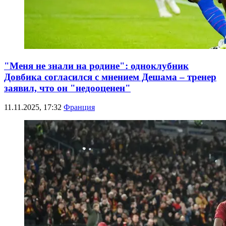
"Меня не знали на родине": одноклубник
Довбика согласился с мнением Дешама – тренер
заявил, что он "недооценен"
11.11.2025, 17:32
Франция