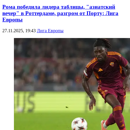
Рома победила лидера таблицы, "азиатский
вечер" в Роттердаме, разгром от Порту: Лига
Европы
27.11.2025, 19:43
Лига Европы