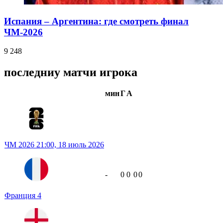
Испания – Аргентина: где смотреть финал
ЧМ-2026
9 248
последниу матчи игрока
мин
Г
А
ЧМ 2026
21:00,
18 июль 2026
-
0
0
0
0
Франция
4