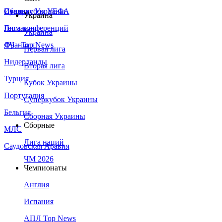
Сборная Украины
Италия
Суперкубок УЕФА
Украина
Германия
Лига конференций
Украина
Франция
ЛЧ - Top News
Первая лига
Нидерланды
Вторая лига
Турция
Кубок Украины
Португалия
Суперкубок Украины
Бельгия
Сборная Украины
Сборные
МЛС
Лига наций
Саудовская Аравия
ЧМ 2026
Чемпионаты
Англия
Испания
АПЛ Top News