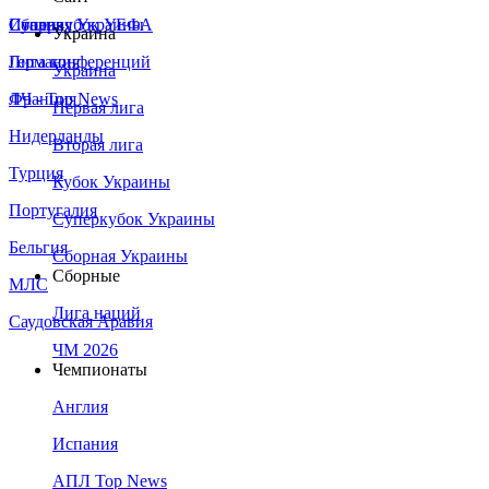
Сборная Украины
Италия
Суперкубок УЕФА
Украина
Германия
Лига конференций
Украина
Франция
ЛЧ - Top News
Первая лига
Нидерланды
Вторая лига
Турция
Кубок Украины
Португалия
Суперкубок Украины
Бельгия
Сборная Украины
Сборные
МЛС
Лига наций
Саудовская Аравия
ЧМ 2026
Чемпионаты
Англия
Испания
АПЛ Top News