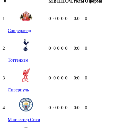
#
М
В
Н
П
ОЧ.
голы
О
форма
1
0
0
0
0
0
0:0
0
Сандерленд
2
0
0
0
0
0
0:0
0
Тоттенхэм
3
0
0
0
0
0
0:0
0
Ливерпуль
4
0
0
0
0
0
0:0
0
Манчестер Сити