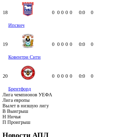
18
0
0
0
0
0
0:0
0
Ипсвич
19
0
0
0
0
0
0:0
0
Ковентри Сити
20
0
0
0
0
0
0:0
0
Брентфорд
Лига чемпионов УЕФА
Лига европы
Вылет в низшую лигу
В
Выигрыш
Н
Ничья
П
Проигрыш
Новости
АПЛ