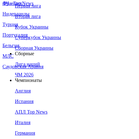
Франция
ЛЧ - Top News
Первая лига
Нидерланды
Вторая лига
Турция
Кубок Украины
Португалия
Суперкубок Украины
Бельгия
Сборная Украины
Сборные
МЛС
Лига наций
Саудовская Аравия
ЧМ 2026
Чемпионаты
Англия
Испания
АПЛ Top News
Италия
Германия