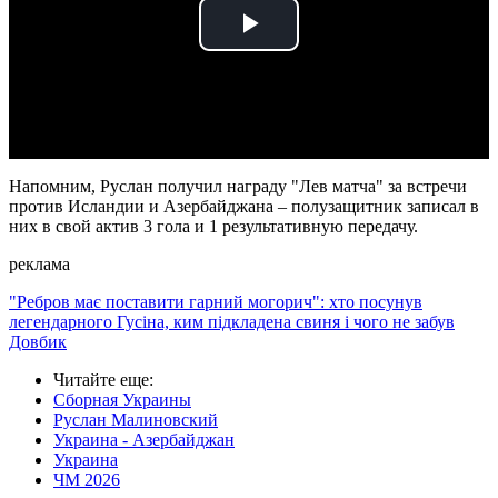
Play
Video
Напомним, Руслан получил награду "Лев матча" за встречи
против Исландии и Азербайджана – полузащитник записал в
них в свой актив 3 гола и 1 результативную передачу.
реклама
"Ребров має поставити гарний могорич": хто посунув
легендарного Гусіна, ким підкладена свиня і чого не забув
Довбик
Читайте еще
:
Сборная Украины
Руслан Малиновский
Украина - Азербайджан
Украина
ЧМ 2026