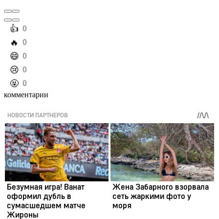
️👍
0
️🔥
0
️😄
0
️😢
0
️🤬
0
комментарии