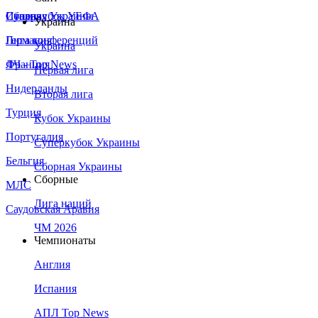
Сборная Украины
Италия
Суперкубок УЕФА
Украина
Германия
Лига конференций
Украина
Франция
ЛЧ - Top News
Первая лига
Нидерланды
Вторая лига
Турция
Кубок Украины
Португалия
Суперкубок Украины
Бельгия
Сборная Украины
Сборные
МЛС
Лига наций
Саудовская Аравия
ЧМ 2026
Чемпионаты
Англия
Испания
АПЛ Top News