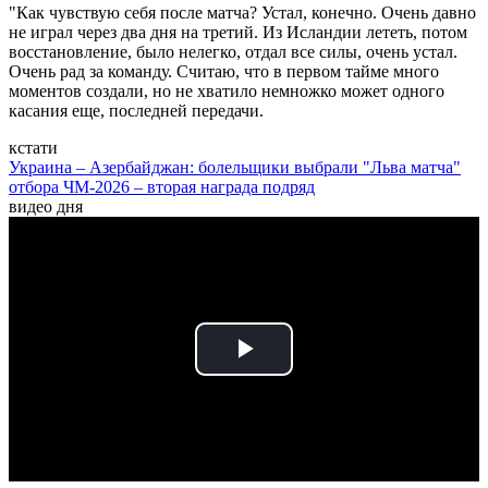
"Как чувствую себя после матча? Устал, конечно. Очень давно
не играл через два дня на третий. Из Исландии лететь, потом
восстановление, было нелегко, отдал все силы, очень устал.
Очень рад за команду. Считаю, что в первом тайме много
моментов создали, но не хватило немножко может одного
касания еще, последней передачи.
кстати
Украина – Азербайджан: болельщики выбрали "Льва матча"
отбора ЧМ-2026 – вторая награда подряд
видео дня
Play
Video