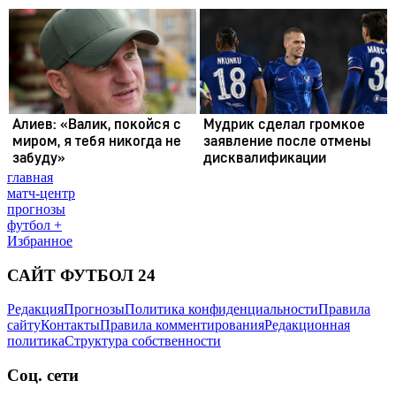
главная
матч-центр
прогнозы
футбол +
Избранное
САЙТ ФУТБОЛ 24
Редакция
Прогнозы
Политика конфиденциальности
Правила
сайту
Контакты
Правила комментирования
Редакционная
политика
Структура собственности
Соц. сети