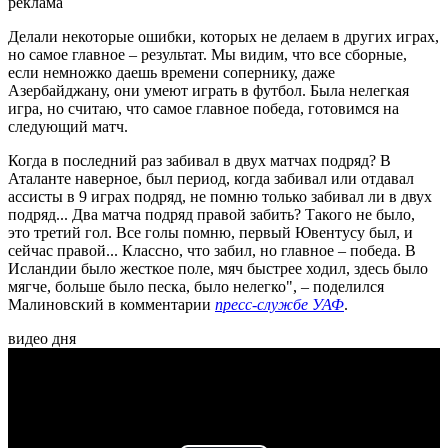
реклама
Делали некоторые ошибки, которых не делаем в других играх,
но самое главное – результат. Мы видим, что все сборные,
если немножко даешь времени сопернику, даже
Азербайджану, они умеют играть в футбол. Была нелегкая
игра, но считаю, что самое главное победа, готовимся на
следующий матч.
Когда в последний раз забивал в двух матчах подряд? В
Аталанте наверное, был период, когда забивал или отдавал
ассисты в 9 играх подряд, не помню только забивал ли в двух
подряд... Два матча подряд правой забить? Такого не было,
это третий гол. Все голы помню, первый Ювентусу был, и
сейчас правой... Классно, что забил, но главное – победа. В
Исландии было жесткое поле, мяч быстрее ходил, здесь было
мягче, больше было песка, было нелегко", – поделился
Малиновский в комментарии
пресс-службе УАФ
.
видео дня