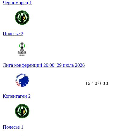
Черноморец
1
Полесье
2
Лига конференций
20:00,
29 июль 2026
16
ʼ
0
0
0
0
Копенгаген
2
Полесье
1