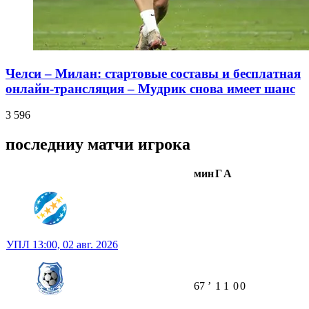
Челси – Милан: стартовые составы и бесплатная
онлайн-трансляция – Мудрик снова имеет шанс
3 596
последниу матчи игрока
мин
Г
А
УПЛ
13:00,
02 авг. 2026
67
ʼ
1
1
0
0