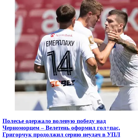
Полесье одержало волевую победу над
Черноморцем – Велетень оформил гол+пас,
Григорчук продолжил серию неудач в УПЛ