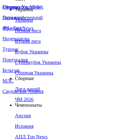
Сборная Украины
Италия
Суперкубок УЕФА
Украина
Германия
Лига конференций
Украина
Франция
ЛЧ - Top News
Первая лига
Нидерланды
Вторая лига
Турция
Кубок Украины
Португалия
Суперкубок Украины
Бельгия
Сборная Украины
Сборные
МЛС
Лига наций
Саудовская Аравия
ЧМ 2026
Чемпионаты
Англия
Испания
АПЛ Top News