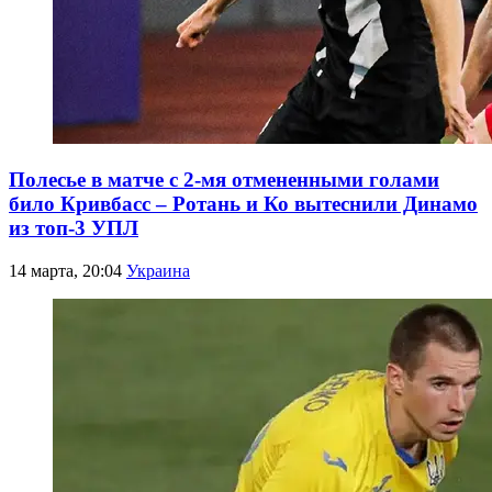
Полесье в матче с 2-мя отмененными голами
било Кривбасс – Ротань и Ко вытеснили Динамо
из топ-3 УПЛ
14 марта, 20:04
Украина