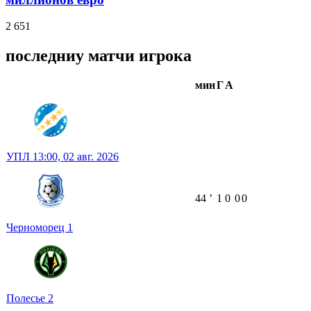
2 651
последниу матчи игрока
мин
Г
А
УПЛ
13:00,
02 авг. 2026
44
ʼ
1
0
0
0
Черноморец
1
Полесье
2