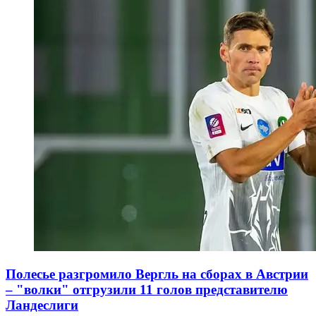
Полесье разгромило Вергль на сборах в Австрии
– "волки" отгрузили 11 голов представителю
Ландеслиги