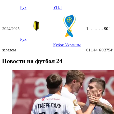
Рух
УПЛ
2024/2025
1
-
-
-
-
90
ʼ
Рух
Кубок Украины
загалом
61
14
4
6
0
3754ʼ
Новости на футбол 24