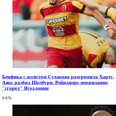
Бенфика с ассистом Судакова разгромила Хартс,
Аякс разбил Шелбурн, Рейнджерс неожиданно
"сгорел" Ягеллонии
9 876