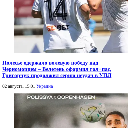
Полесье одержало волевую победу над
Черноморцем – Велетень оформил гол+пас,
Григорчук продолжил серию неудач в УПЛ
02 августа, 15:01
Украина