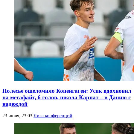
Полесье ошеломило Копенгаген: Усик вдохновил
на мегафайт, 6 голов, школа Карпат – в Данию с
надеждой
23 июля, 23:03
Лига конференций