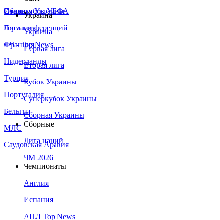
Сборная Украины
Италия
Суперкубок УЕФА
Украина
Германия
Лига конференций
Украина
Франция
ЛЧ - Top News
Первая лига
Нидерланды
Вторая лига
Турция
Кубок Украины
Португалия
Суперкубок Украины
Бельгия
Сборная Украины
Сборные
МЛС
Лига наций
Саудовская Аравия
ЧМ 2026
Чемпионаты
Англия
Испания
АПЛ Top News