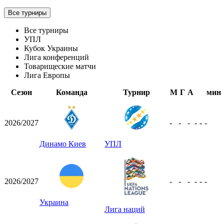
Все турниры
Все турниры
УПЛ
Кубок Украины
Лига конференций
Товарищеские матчи
Лига Европы
Сезон
Команда
Турнир
М
Г
А
мин
2026/2027
-
-
-
-
-
-
Динамо Киев
УПЛ
2026/2027
-
-
-
-
-
-
Украина
Лига наций