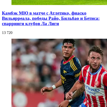
Камбэк МЮ в матче с Атлетико, фиаско
Вильярреала, победы Райо, Бильбао и Бетиса:
спарринги клубов Ла Лиги
13 720