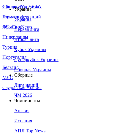
Сборная Украины
Италия
Суперкубок УЕФА
Украина
Германия
Лига конференций
Украина
Франция
ЛЧ - Top News
Первая лига
Нидерланды
Вторая лига
Турция
Кубок Украины
Португалия
Суперкубок Украины
Бельгия
Сборная Украины
Сборные
МЛС
Лига наций
Саудовская Аравия
ЧМ 2026
Чемпионаты
Англия
Испания
АПЛ Top News