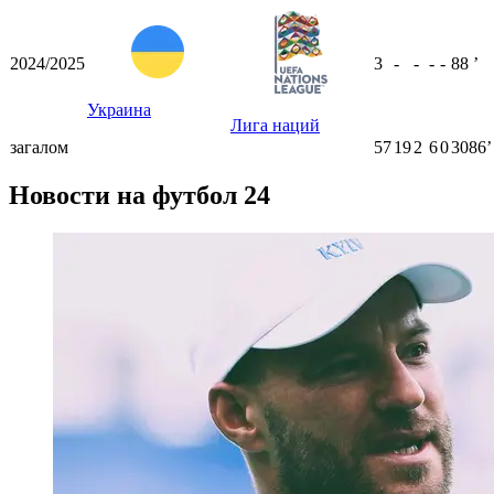
2024/2025
3
-
-
-
-
88
ʼ
Украина
Лига наций
загалом
57
19
2
6
0
3086ʼ
Новости на футбол 24