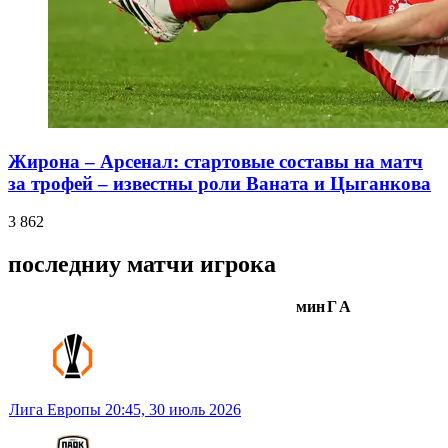
Жирона – Арсенал: стартовые составы на матч
за трофей – известны роли Ваната и Цыганкова
3 862
последниу матчи игрока
мин
Г
А
Лига Европы
20:45,
30 июль 2026