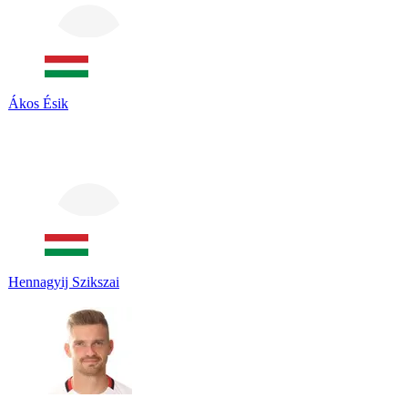
Ákos Ésik
Hennagyij Szikszai