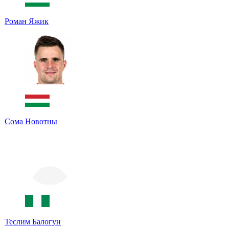
Роман Яжик
Сома Новотны
Теслим Балогун