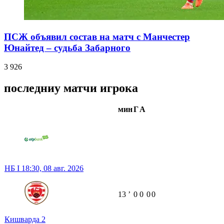
ПСЖ объявил состав на матч с Манчестер
Юнайтед – судьба Забарного
3 926
последниу матчи игрока
мин
Г
А
НБ I
18:30,
08 авг. 2026
13
ʼ
0
0
0
0
Кишварда
2