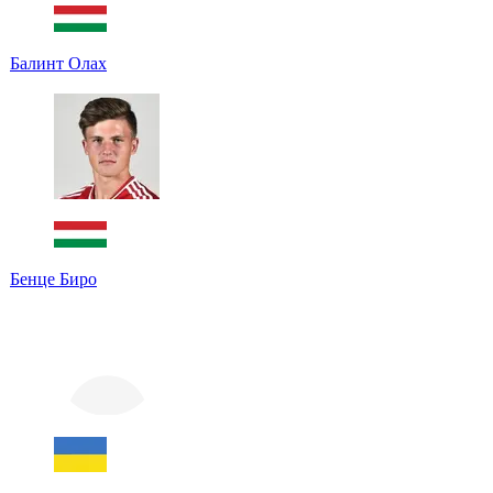
Балинт Олах
Бенце Биро