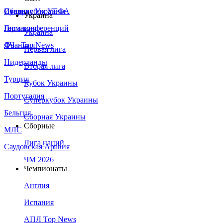
Сборная Украины
Италия
Суперкубок УЕФА
Украина
Германия
Лига конференций
Украина
Франция
ЛЧ - Top News
Первая лига
Нидерланды
Вторая лига
Турция
Кубок Украины
Португалия
Суперкубок Украины
Бельгия
Сборная Украины
Сборные
МЛС
Лига наций
Саудовская Аравия
ЧМ 2026
Чемпионаты
Англия
Испания
АПЛ Top News