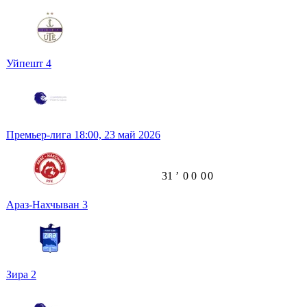
Уйпешт
4
Премьер-лига
18:00,
23 май 2026
31
ʼ
0
0
0
0
Араз-Нахчыван
3
Зира
2