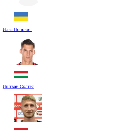
Илья Попович
Иштван Солтес