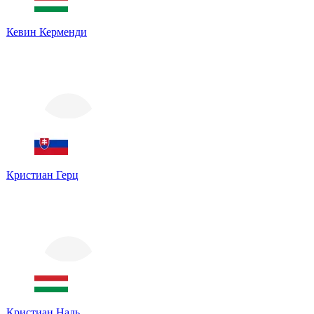
Кевин Керменди
Кристиан Герц
Кристиан Надь