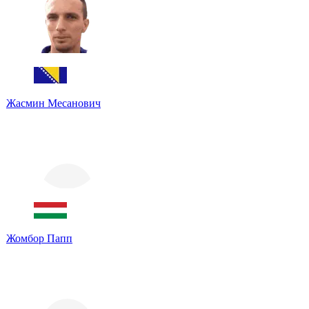
Жасмин Месанович
Жомбор Папп