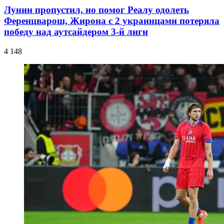
Лунин пропустил, но помог Реалу одолеть
Ференцварош, Жирона с 2 украинцами потеряла
победу над аутсайдером 3-й лиги
4 148