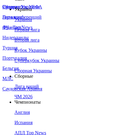
Сборная Украины
Италия
Суперкубок УЕФА
Украина
Германия
Лига конференций
Украина
Франция
ЛЧ - Top News
Первая лига
Нидерланды
Вторая лига
Турция
Кубок Украины
Португалия
Суперкубок Украины
Бельгия
Сборная Украины
Сборные
МЛС
Лига наций
Саудовская Аравия
ЧМ 2026
Чемпионаты
Англия
Испания
АПЛ Top News