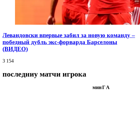
Левандовски впервые забил за новую команду –
победный дубль экс-форварда Барселоны
(ВИДЕО)
3 154
последниу матчи игрока
мин
Г
А