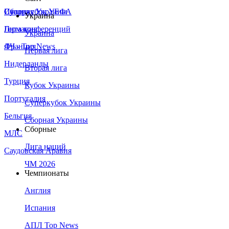
Сборная Украины
Италия
Суперкубок УЕФА
Украина
Германия
Лига конференций
Украина
Франция
ЛЧ - Top News
Первая лига
Нидерланды
Вторая лига
Турция
Кубок Украины
Португалия
Суперкубок Украины
Бельгия
Сборная Украины
Сборные
МЛС
Лига наций
Саудовская Аравия
ЧМ 2026
Чемпионаты
Англия
Испания
АПЛ Top News