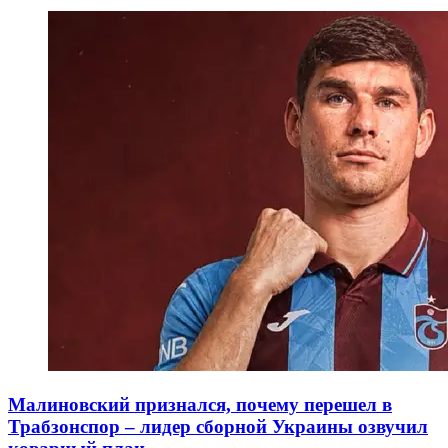
Малиновский признался, почему перешел в
Трабзонспор – лидер сборной Украины озвучил