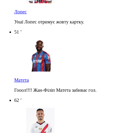
Лопес
Унаї Лопес отримує жовту картку.
51 ’
Матета
Гооол!!!! Жан-Філіп Матета забиває гол.
62 ’