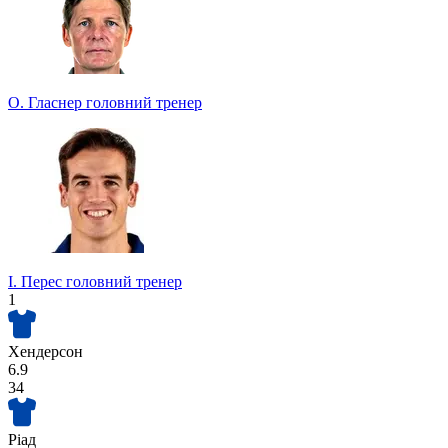
О. Гласнер
головний тренер
І. Перес
головний тренер
1
Хендерсон
6.9
34
Ріад