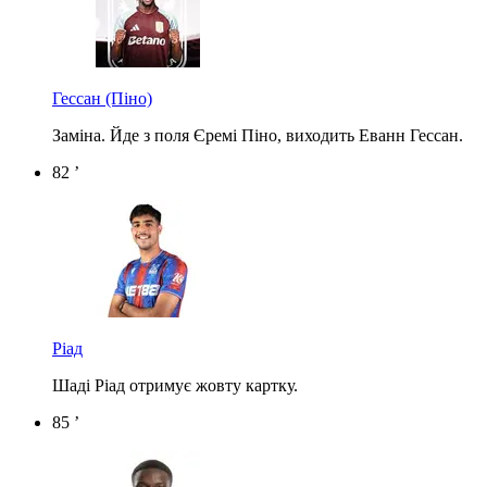
Гессан
(Піно)
Заміна. Йде з поля Єремі Піно, виходить Еванн Гессан.
82 ’
Ріад
Шаді Ріад отримує жовту картку.
85 ’