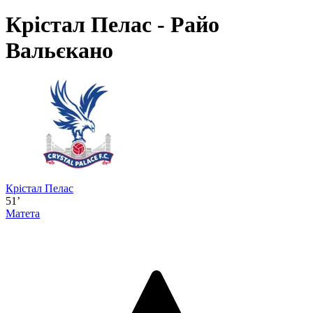
Крістал Пелас - Райо
Вальєкано
Крістал Пелас
51’
Матета