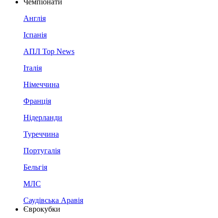
Чемпіонати
Англія
Іспанія
АПЛ Top News
Італія
Німеччина
Франція
Нідерланди
Туреччина
Португалія
Бельгія
МЛС
Саудівська Аравія
Єврокубки