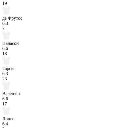
19
де Фрутос
6.3
7
Паласон
6.6
18
Гарсія
6.3
23
Валентін
6.6
17
Лопес
6.4