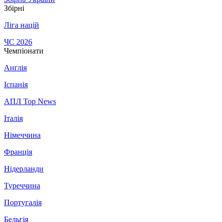
Збірні
Ліга націй
ЧС 2026
Чемпіонати
Англія
Іспанія
АПЛ Top News
Італія
Німеччина
Франція
Нідерланди
Туреччина
Португалія
Бельгія