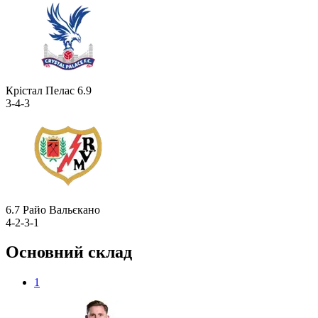
Крістал Пелас
6.9
3-4-3
6.7
Райо Вальєкано
4-2-3-1
Основний склад
1