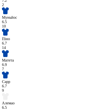
7.2
2
Муньйос
6.5
10
Піно
6.7
14
Матета
6.9
7
Сарр
6.7
9
Алемао
6.5