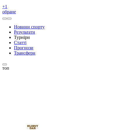
+
1
обране
Новини спорту
Результати
Турніри
Статті
Прогнози
Трансфери
топ