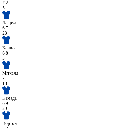
7.2
5
Лакруа
6.7
23
Канво
6.8
3
Мітчелл
7
18
Камада
6.9
20
Вортон