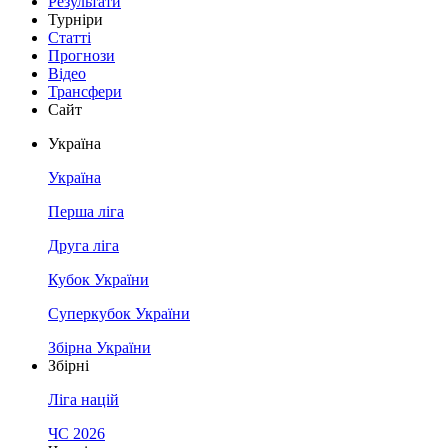
Результати
Турніри
Статті
Прогнози
Відео
Трансфери
Сайт
Україна
Україна
Перша ліга
Друга ліга
Кубок України
Суперкубок України
Збірна України
Збірні
Ліга націй
ЧС 2026