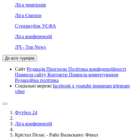
Ліга чемпіонів
Ліга Європи
Суперкубок УЄФА
Ліга конференцій
ЛЧ - Top News
До всіх турнірів
Сайт
Редакція
Прогнози
Політика конфіденційності
Правила сайту
Контакти
Правила коментування
Редакційна політика
Соціальні мережі
facebook
x
youtube
instagram
telegram
viber
Футбол 24
Ліга конференцій
Крістал Пелас - Райо Вальєкано: Фінал