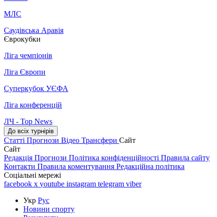
МЛС
Саудівська Аравія
Єврокубки
Ліга чемпіонів
Ліга Європи
Суперкубок УЄФА
Ліга конференцій
ЛЧ - Top News
До всіх турнірів
Статті
Прогнози
Відео
Трансфери
Сайт
Сайт
Редакція
Прогнози
Політика конфіденційності
Правила сайту
Контакти
Правила коментування
Редакційна політика
Соціальні мережі
facebook
x
youtube
instagram
telegram
viber
Укр
Рус
Новини спорту