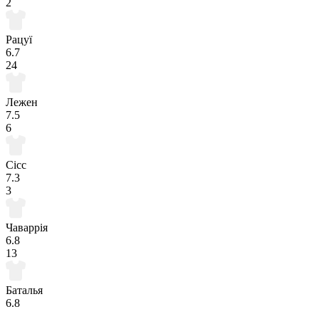
2
Рацуї
6.7
24
Лежен
7.5
6
Сісс
7.3
3
Чаваррія
6.8
13
Баталья
6.8