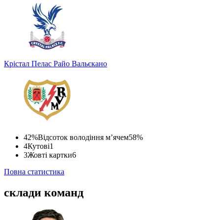
Крістал Пелас
Райо Вальєкано
42%
Відсоток володіння м’ячем
58%
4
Кутові
1
3
Жовті картки
6
Повна статистика
склади команд