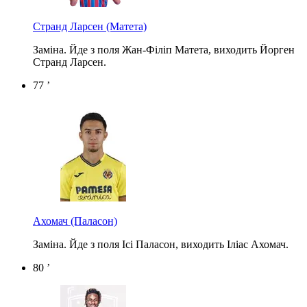
Странд Ларсен
(Матета)
Заміна. Йде з поля Жан-Філіп Матета, виходить Йорген
Странд Ларсен.
77 ’
Ахомач
(Паласон)
Заміна. Йде з поля Ісі Паласон, виходить Іліас Ахомач.
80 ’