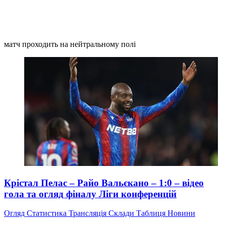
матч проходить на нейтральному полі
Крістал Пелас – Райо Вальєкано – 1:0 – відео
гола та огляд фіналу Ліги конференцій
Огляд
Статистика
Трансляція
Склади
Таблиця
Новини