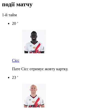
події матчу
1-й тайм
20 ’
Сісс
Пате Сісс отримує жовту картку.
23 ’