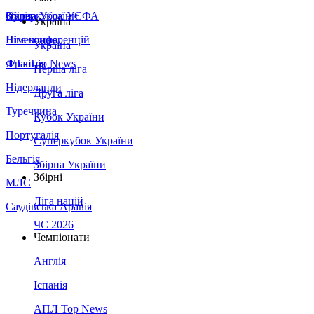
Збірна України
Італія
Суперкубок УЄФА
Україна
Німеччина
Ліга конференцій
Україна
Франція
ЛЧ - Top News
Перша ліга
Нідерланди
Друга ліга
Туреччина
Кубок України
Португалія
Суперкубок України
Бельгія
Збірна України
Збірні
МЛС
Ліга націй
Саудівська Аравія
ЧС 2026
Чемпіонати
Англія
Іспанія
АПЛ Top News