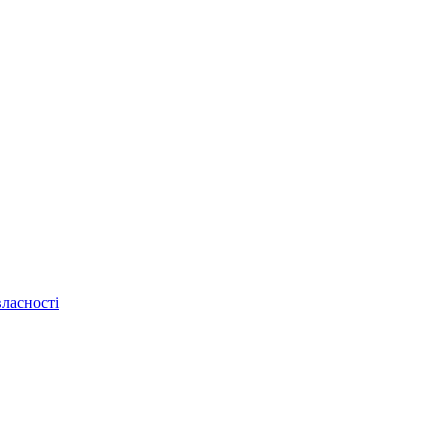
ласності