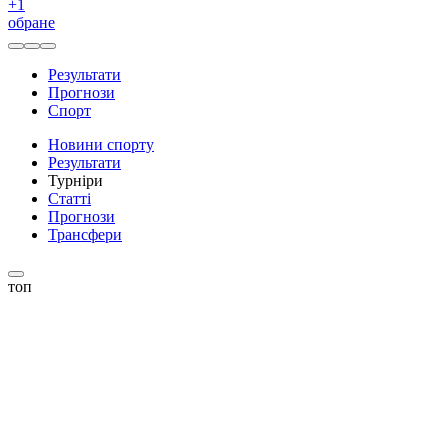
+
1
обране
Результати
Прогнози
Спорт
Новини спорту
Результати
Турніри
Статті
Прогнози
Трансфери
топ