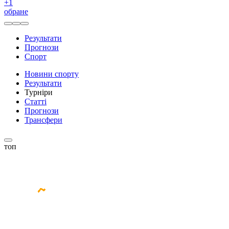
+
1
обране
Результати
Прогнози
Спорт
Новини спорту
Результати
Турніри
Статті
Прогнози
Трансфери
топ