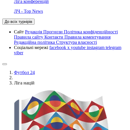
Ліга конференцій
ЛЧ - Top News
До всіх турнірів
Сайт
Редакція
Прогнози
Політика конфіденційності
Правила сайту
Контакти
Правила коментування
Редакційна політика
Структура власності
Соціальні мережі
facebook
x
youtube
instagram
telegram
viber
Футбол 24
Ліга націй