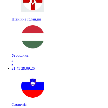
Північна Ірландія
Угорщина
-
-
21:45
29.09.26
Словенія