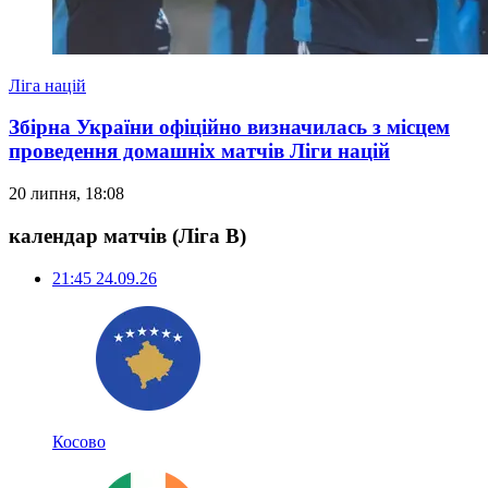
Ліга націй
Збірна України офіційно визначилась з місцем
проведення домашніх матчів Ліги націй
20 липня, 18:08
календар матчів
(Ліга B)
21:45
24.09.26
Косово