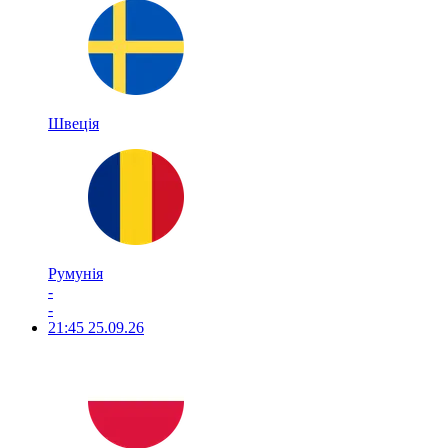
Швеція
Румунія
-
-
21:45
25.09.26