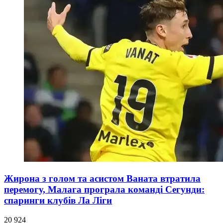
Жирона з голом та асистом Ваната втратила
перемогу, Малага програла команді Сегунди:
спаринги клубів Ла Ліги
20 924