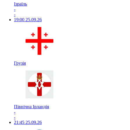
Ізраїль
-
-
19:00
25.09.26
Грузія
Північна Ірландія
-
-
21:45
25.09.26