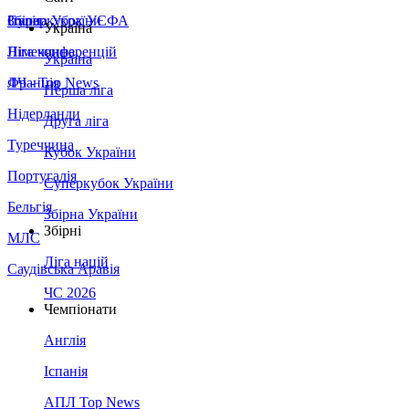
Збірна України
Італія
Суперкубок УЄФА
Україна
Німеччина
Ліга конференцій
Україна
Франція
ЛЧ - Top News
Перша ліга
Нідерланди
Друга ліга
Туреччина
Кубок України
Португалія
Суперкубок України
Бельгія
Збірна України
Збірні
МЛС
Ліга націй
Саудівська Аравія
ЧС 2026
Чемпіонати
Англія
Іспанія
АПЛ Top News