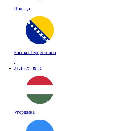
Польща
Боснія і Герцеговина
-
-
21:45
25.09.26
Угорщина