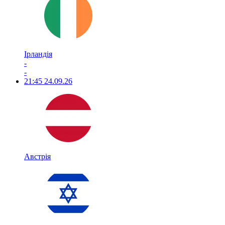
Ірландія
-
-
21:45
24.09.26
Австрія