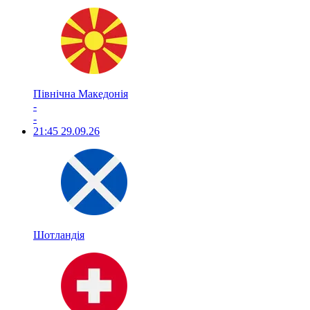
Північна Македонія
-
-
21:45
29.09.26
Шотландія