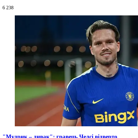
6 238
"Мудрик – дивак": гравець Челсі відверто