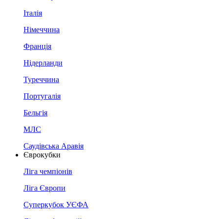
Італія
Німеччина
Франція
Нідерланди
Туреччина
Португалія
Бельгія
МЛС
Саудівська Аравія
Єврокубки
Ліга чемпіонів
Ліга Європи
Суперкубок УЄФА