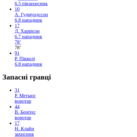
6.5
півзахисник
10
А. Гудмундссон
6.8
нападник
17
Д. Харрісон
6.7
нападник
78’
78’
91
Р. Пікколі
6.8
нападник
Запасні гравці
31
Р. Метьюс
воротар
44
В. Бенітес
воротар
17
Н. Клайн
захисник