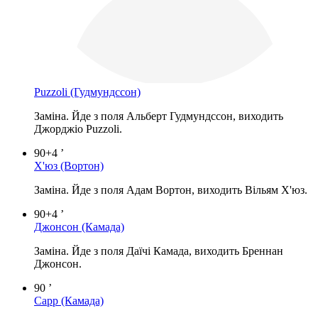
Puzzoli
(Гудмундссон)
Заміна. Йде з поля Альберт Гудмундссон, виходить
Джорджіо Puzzoli.
90+4 ’
Х'юз
(Вортон)
Заміна. Йде з поля Адам Вортон, виходить Вільям Х'юз.
90+4 ’
Джонсон
(Камада)
Заміна. Йде з поля Даїчі Камада, виходить Бреннан
Джонсон.
90 ’
Сарр
(Камада)