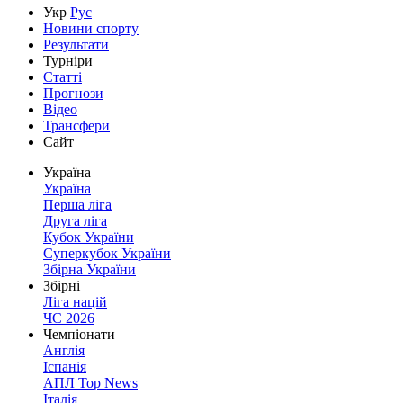
Укр
Рус
Новини спорту
Результати
Турніри
Статті
Прогнози
Відео
Трансфери
Сайт
Україна
Україна
Перша ліга
Друга ліга
Кубок України
Суперкубок України
Збірна України
Збірні
Ліга націй
ЧС 2026
Чемпіонати
Англія
Іспанія
АПЛ Top News
Італія