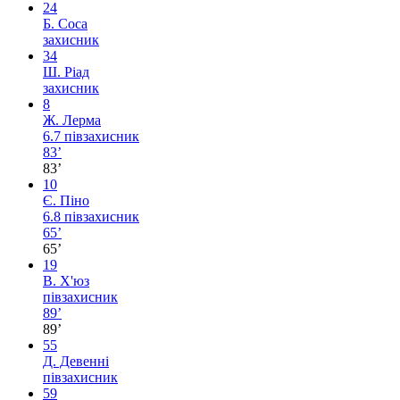
24
Б. Соса
захисник
34
Ш. Ріад
захисник
8
Ж. Лерма
6.7
півзахисник
83’
83’
10
Є. Піно
6.8
півзахисник
65’
65’
19
В. Х'юз
півзахисник
89’
89’
55
Д. Девенні
півзахисник
59