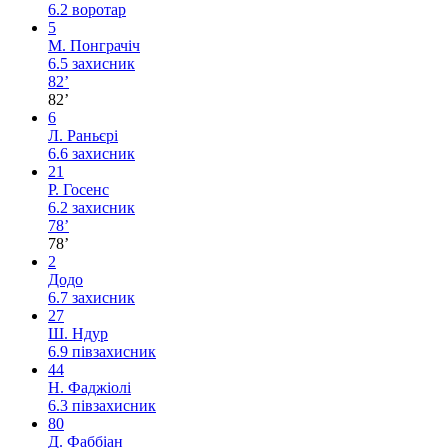
6.2
воротар
5
М. Понграчіч
6.5
захисник
82’
82’
6
Л. Раньєрі
6.6
захисник
21
Р. Госенс
6.2
захисник
78’
78’
2
Додо
6.7
захисник
27
Ш. Ндур
6.9
півзахисник
44
Н. Фаджіолі
6.3
півзахисник
80
Д. Фаббіан