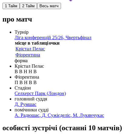
1 Тайм
2 Тайм
Весь матч
про матч
Турнір
Ліга конференцій 25/26, Чвертьфінал
місце в таблиці
очки
Крістал Пелас
Фіорентина
форма
Крістал Пелас
В
В
Н
Н
В
Фіорентина
П
В
Н
В
В
Стадіон
Селхерст Парк
(Лондон)
головний суддя
Д. Румшас
помічники судді
А. Радюшас
,
Д. Сужієделіс
,
М. Лукянчукас
особисті зустрічі
(
останні 10 матчів
)