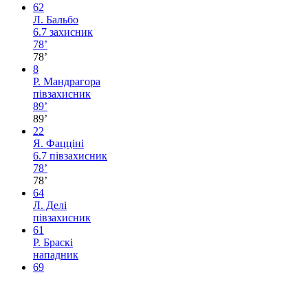
62
Л. Бальбо
6.7
захисник
78’
78’
8
Р. Мандрагора
півзахисник
89’
89’
22
Я. Фацціні
6.7
півзахисник
78’
78’
64
Л. Делі
півзахисник
61
Р. Браскі
нападник
69