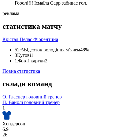
Гооол!!!! Ісмаїла Сарр забиває гол.
реклама
статистика матчу
Крістал Пелас
Фіорентина
52%
Відсоток володіння м’ячем
48%
3
Кутові
1
1
Жовті картки
2
Повна статистика
склади команд
О. Гласнер
головний тренер
П. Ванолі
головний тренер
1
Хендерсон
6.9
26