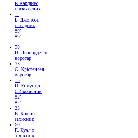
Р. Кардінес
півзахисник
11
Б. Джонсон
нападник
89’
89’
50
П. Леонарделлі
воротар
53
О. Крістенсен
воротар
15
П. Комуццо
6.2
захисник
82’
82’
23
Е. Кошпо
захисник
60
Е. Куадіо
захисник