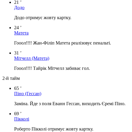
21 ’
Додо
Додо отримує жовту картку.
24 ’
Матета
Гооол!!!! Жан-Філіп Матета реалізовує пенальті.
31 ’
Мітчелл
(Матета)
Гооол!!!! Тайрік Мітчелл забиває гол.
2-й тайм
65 ’
Піно
(Гессан)
Заміна. Йде з поля Еванн Гессан, виходить Єремі Піно.
69 ’
Пікколі
Роберто Пікколі отримує жовту картку.