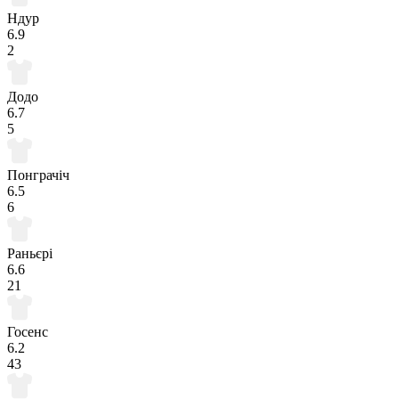
Ндур
6.9
2
Додо
6.7
5
Понграчіч
6.5
6
Раньєрі
6.6
21
Госенс
6.2
43