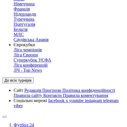
Німеччина
Франція
Нідерланди
Туреччина
Португалія
Бельгія
МЛС
Саудівська Аравія
Єврокубки
Ліга чемпіонів
Ліга Європи
Суперкубок УЄФА
Ліга конференцій
ЛЧ - Top News
До всіх турнірів
Сайт
Редакція
Прогнози
Політика конфіденційності
Правила сайту
Контакти
Правила коментування
Соціальні мережі
facebook
x
youtube
instagram
telegram
viber
Футбол 24