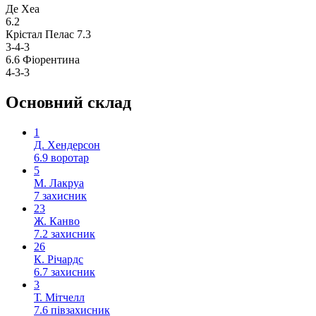
Де Хеа
6.2
Крістал Пелас
7.3
3-4-3
6.6
Фіорентина
4-3-3
Основний склад
1
Д. Хендерсон
6.9
воротар
5
М. Лакруа
7
захисник
23
Ж. Канво
7.2
захисник
26
К. Річардс
6.7
захисник
3
Т. Мітчелл
7.6
півзахисник