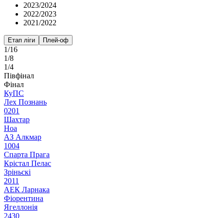
2023/2024
2022/2023
2021/2022
Етап ліги
Плей-оф
1/16
1/8
1/4
Півфінал
Фінал
КуПС
Лех Познань
0
2
0
1
Шахтар
Ноа
АЗ Алкмар
1
0
0
4
Спарта Прага
Крістал Пелас
Зріньскі
2
0
1
1
АЕК Ларнака
Фіорентина
Ягеллонія
2
4
3
0