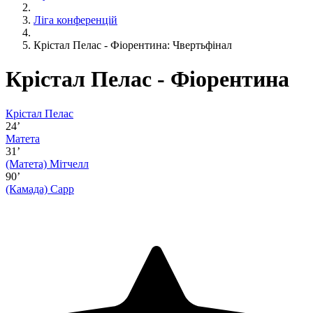
Ліга конференцій
Крістал Пелас - Фіорентина: Чвертьфінал
Крістал Пелас - Фіорентина
Крістал Пелас
24’
Матета
31’
(Матета)
Мітчелл
90’
(Камада)
Сарр