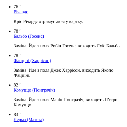
76 ’
Річардс
Кріс Річардс отримує жовту картку.
78 ’
Бальбо
(Госенс)
Заміна. Йде з поля Робін Госенс, виходить Луїс Бальбо.
78 ’
Фацціні
(Харрісон)
Заміна. Йде з поля Джек Харрісон, виходить Якопо
Фацціні.
82 ’
Комуццо
(Понграчіч)
Заміна. Йде з поля Марін Понграчіч, виходить П'єтро
Комуццо.
83 ’
Лерма
(Матета)