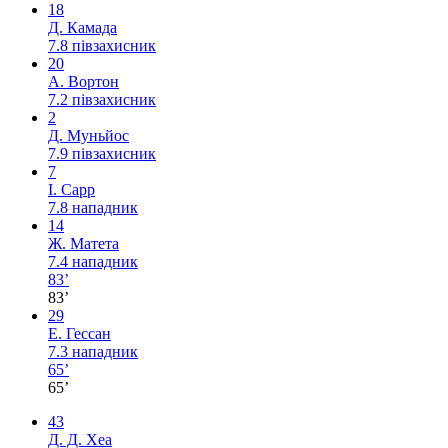
18
Д. Камада
7.8
півзахисник
20
А. Вортон
7.2
півзахисник
2
Д. Муньйос
7.9
півзахисник
7
І. Сарр
7.8
нападник
14
Ж. Матета
7.4
нападник
83’
83’
29
Е. Гессан
7.3
нападник
65’
65’
43
Д. Д. Хеа