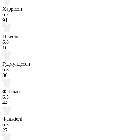
Харрісон
6.7
91
Пікколі
6.8
10
Гудмундссон
6.8
80
Фаббіан
6.5
44
Фаджіолі
6.3
27