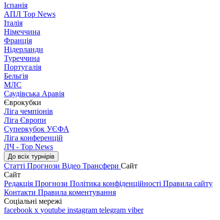
Іспанія
АПЛ Top News
Італія
Німеччина
Франція
Нідерланди
Туреччина
Португалія
Бельгія
МЛС
Саудівська Аравія
Єврокубки
Ліга чемпіонів
Ліга Європи
Суперкубок УЄФА
Ліга конференцій
ЛЧ - Top News
До всіх турнірів
Статті
Прогнози
Відео
Трансфери
Сайт
Сайт
Редакція
Прогнози
Політика конфіденційності
Правила сайту
Контакти
Правила коментування
Соціальні мережі
facebook
x
youtube
instagram
telegram
viber