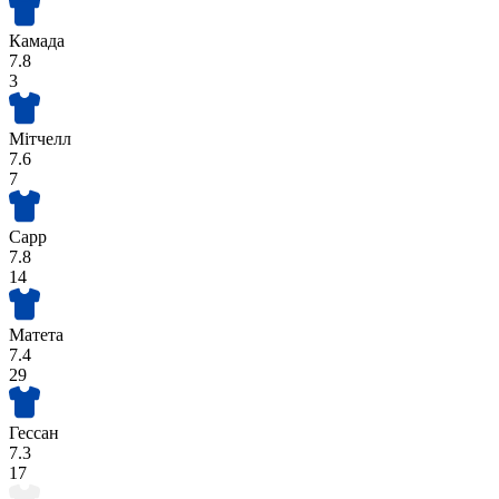
Камада
7.8
3
Мітчелл
7.6
7
Сарр
7.8
14
Матета
7.4
29
Гессан
7.3
17