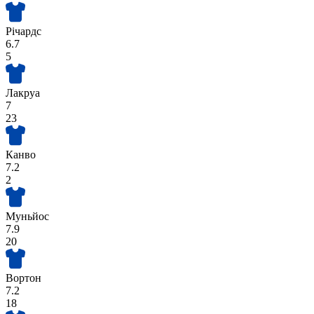
Річардс
6.7
5
Лакруа
7
23
Канво
7.2
2
Муньйос
7.9
20
Вортон
7.2
18