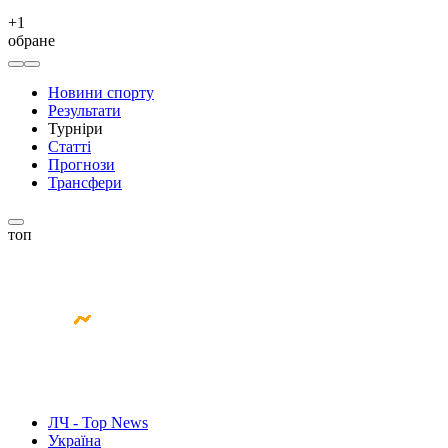
+
1
обране
Новини спорту
Результати
Турніри
Статті
Прогнози
Трансфери
топ
ЛЧ - Top News
Україна