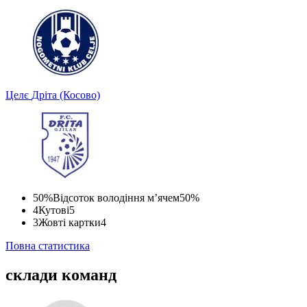
Целє
Дріта (Косово)
50%
Відсоток володіння м’ячем
50%
4
Кутові
5
3
Жовті картки
4
Повна статистика
склади команд