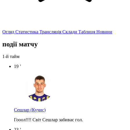
Огляд
Статистика
Трансляція
Склади
Таблиця
Новини
події матчу
1-й тайм
19 ’
Сешлар
(Кучис)
Гооол!!!! Світ Сешлар забиває гол.
23 ’