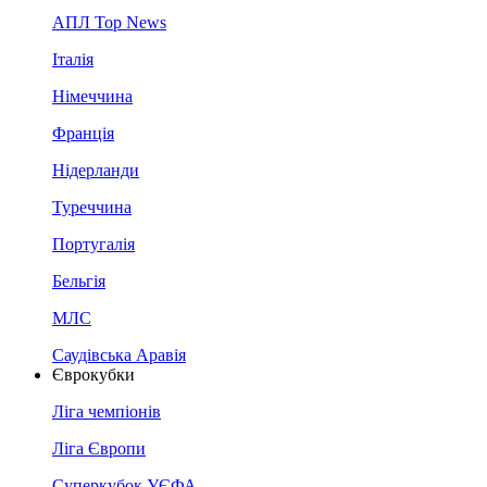
АПЛ Top News
Італія
Німеччина
Франція
Нідерланди
Туреччина
Португалія
Бельгія
МЛС
Саудівська Аравія
Єврокубки
Ліга чемпіонів
Ліга Європи
Суперкубок УЄФА