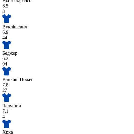
Ньєто Зарзосо
6.5
3
Вуклішевич
6.9
44
Беджер
6.2
94
Ванкаш Пожег
7.8
27
Чалушич
7.1
4
Хрка