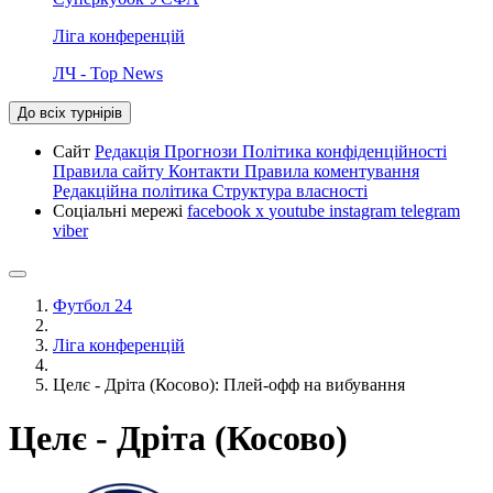
Ліга конференцій
ЛЧ - Top News
До всіх турнірів
Сайт
Редакція
Прогнози
Політика конфіденційності
Правила сайту
Контакти
Правила коментування
Редакційна політика
Структура власності
Соціальні мережі
facebook
x
youtube
instagram
telegram
viber
Футбол 24
Ліга конференцій
Целє - Дріта (Косово): Плей-офф на вибування
Целє - Дріта (Косово)