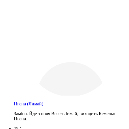
Нгена
(Лимай)
Заміна. Йде з поля Весел Лимай, виходить Кемельо
Нгена.
75 ’