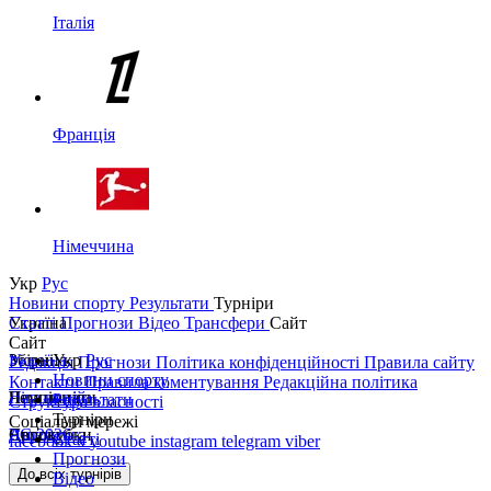
Італія
Франція
Німеччина
Укр
Рус
Новини спорту
Результати
Турніри
Україна
Статті
Прогнози
Відео
Трансфери
Сайт
Сайт
Україна
Збірні
Укр
Рус
Редакція
Прогнози
Політика конфіденційності
Правила сайту
Новини спорту
Контакти
Правила коментування
Редакційна політика
Перша ліга
Ліга націй
Чемпіонати
Результати
Структура власності
Турніри
Соціальні мережі
Друга ліга
ЧС 2026
Англія
Єврокубки
Статті
facebook
x
youtube
instagram
telegram
viber
Прогнози
Кубок України
Іспанія
Ліга чемпіонів
До всіх турнірів
Відео