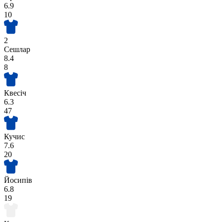
6.9
10
2
Сешлар
8.4
8
Квесіч
6.3
47
Кучис
7.6
20
Йосипів
6.8
19