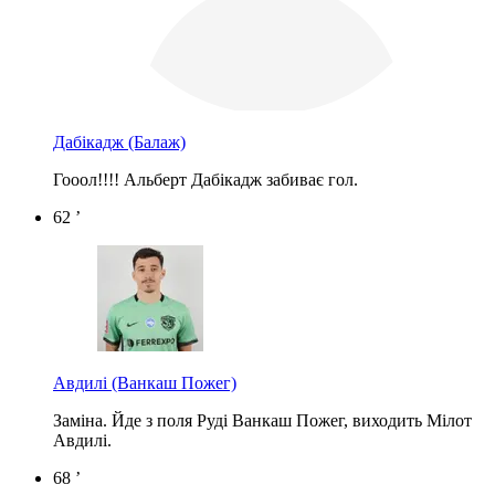
Дабікадж
(Балаж)
Гооол!!!! Альберт Дабікадж забиває гол.
62 ’
Авдилі
(Ванкаш Пожег)
Заміна. Йде з поля Руді Ванкаш Пожег, виходить Мілот
Авдилі.
68 ’