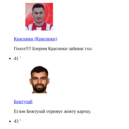
Красники
(Красники)
Гооол!!!! Блерим Красники забиває гол.
41 ’
Бежтулай
Егзон Бежтулай отримує жовту картку.
43 ’