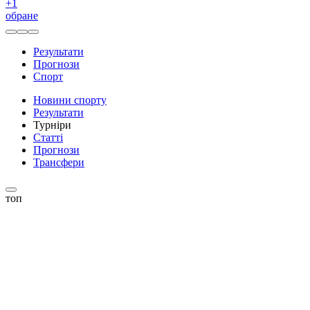
+
1
обране
Результати
Прогнози
Спорт
Новини спорту
Результати
Турніри
Статті
Прогнози
Трансфери
топ