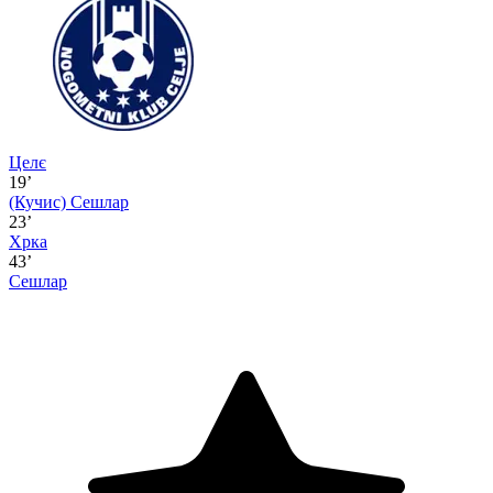
Целє
19’
(Кучис)
Сешлар
23’
Хрка
43’
Сешлар