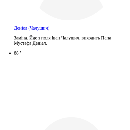
Деніел
(Чалушич)
Заміна. Йде з поля Іван Чалушич, виходить Папа
Мустафа Деніел.
88 ’