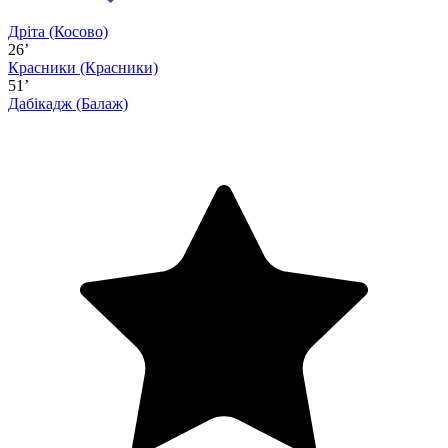
Дріта (Косово)
26’
Красники
(Красники)
51’
Дабікадж
(Балаж)