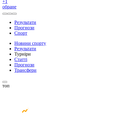
+
1
обране
Результати
Прогнози
Спорт
Новини спорту
Результати
Турніри
Статті
Прогнози
Трансфери
топ