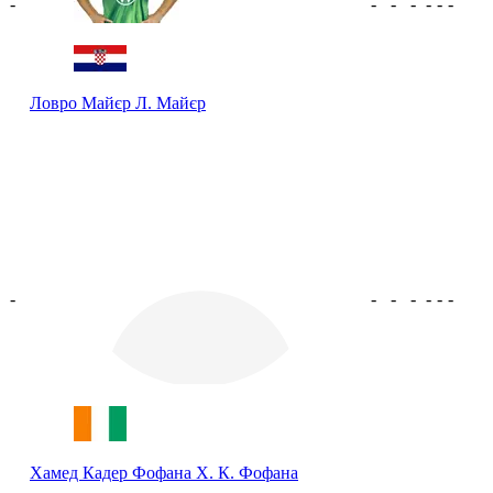
-
-
-
-
-
-
-
Ловро Майєр
Л. Майєр
-
-
-
-
-
-
-
Хамед Кадер Фофана
Х. К. Фофана