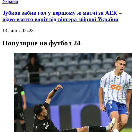
Україна
Зубков забив гол у першому ж матчі за АЕК –
відео взяття воріт від вінгера збірної України
13 липня, 06:28
Популярне на футбол 24