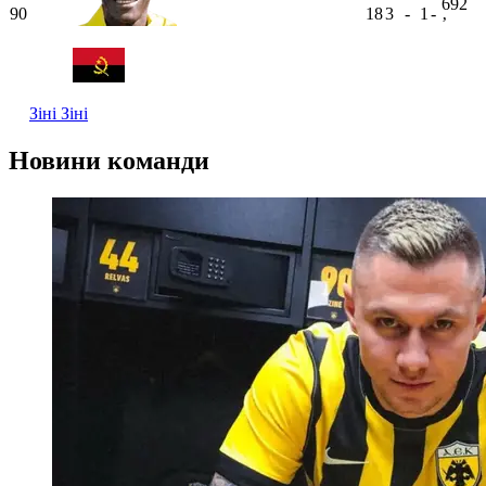
692
90
18
3
-
1
-
ʼ
Зіні
Зіні
Новини команди