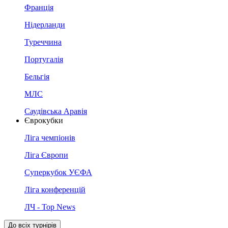
Франція
Нідерланди
Туреччина
Португалія
Бельгія
МЛС
Саудівська Аравія
Єврокубки
Ліга чемпіонів
Ліга Європи
Суперкубок УЄФА
Ліга конференцій
ЛЧ - Top News
До всіх турнірів