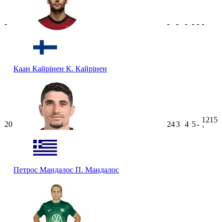
-
-
-
-
-
-
-
Каан Кайрінен
К. Кайрінен
1215
20
24
3
4
5
-
ʼ
Петрос Мандалос
П. Мандалос