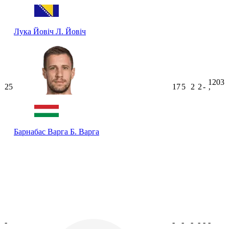
Лука Йовіч
Л. Йовіч
1203
25
17
5
2
2
-
ʼ
Барнабас Варга
Б. Варга
-
-
-
-
-
-
-