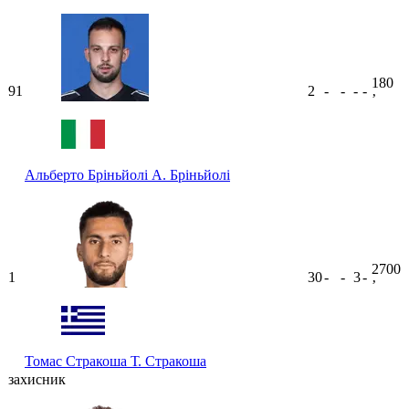
180
91
2
-
-
-
-
ʼ
Альберто Бріньйолі
А. Бріньйолі
2700
1
30
-
-
3
-
ʼ
Томас Стракоша
Т. Стракоша
захисник