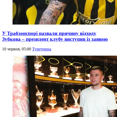
У Трабзонспорі назвали причину відходу
Зубкова – президент клубу виступив із заявою
10 червня, 05:00
Туреччина