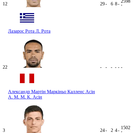
2598
12
29
-
6
8
-
ʼ
Лазарос Рота
Л. Рота
22
-
-
-
-
-
-
Александр Мартін Маркіньо Калленс Асін
А. М. М. К. Асін
1502
3
24
-
2
4
-
ʼ