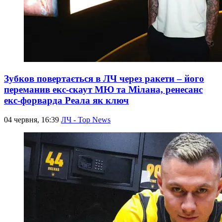
Зубков повертається в ЛЧ через ракети – його
переманив екс-скаут МЮ та Мілана, ренесанс
екс-форварда Реала як ключ
04 червня, 16:39
ЛЧ - Top News