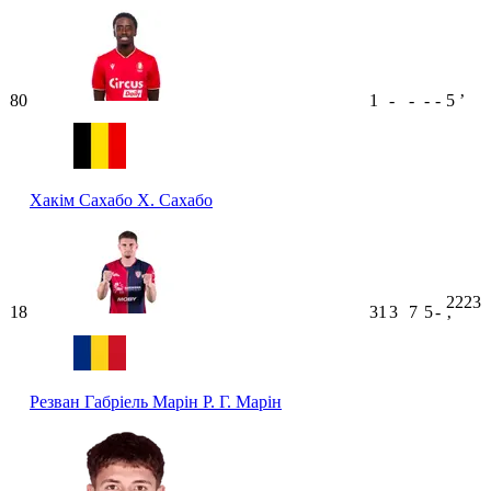
80
1
-
-
-
-
5
ʼ
Хакім Сахабо
Х. Сахабо
2223
18
31
3
7
5
-
ʼ
Резван Габріель Марін
Р. Г. Марін