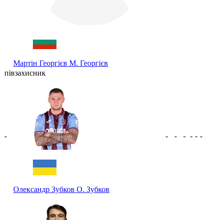
Мартін Георгієв
М. Георгієв
півзахисник
-
-
-
-
-
-
-
Олександр Зубков
О. Зубков