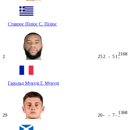
Ставрос Піліос
С. Піліос
2168
2
25
2
-
5
1
ʼ
Гарольд Мукуді
Г. Мукуді
1368
29
20
-
-
7
-
ʼ