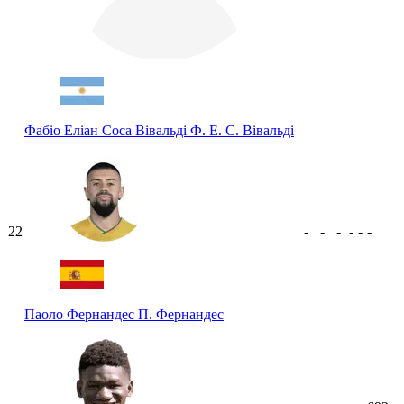
Фабіо Еліан Соса Вівальді
Ф. Е. С. Вівальді
22
-
-
-
-
-
-
Паоло Фернандес
П. Фернандес