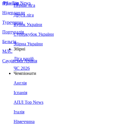
Франція
ЛЧ - Top News
Перша ліга
Нідерланди
Друга ліга
Туреччина
Кубок України
Португалія
Суперкубок України
Бельгія
Збірна України
Збірні
МЛС
Ліга націй
Саудівська Аравія
ЧС 2026
Чемпіонати
Англія
Іспанія
АПЛ Top News
Італія
Німеччина