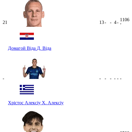
1106
21
13
-
-
4
-
ʼ
Домагой Віда
Д. Віда
-
-
-
-
-
-
-
Хрістос Алексіу
Х. Алексіу