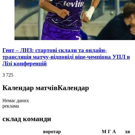
Гент – ЛНЗ: стартові склади та онлайн-
трансляція матчу-відповіді віце-чемпіона УПЛ в
Лізі конференцій
3 725
Календар матчів
Календар
Немає даних
реклама
склад команди
воротар
М
Г
А
хв