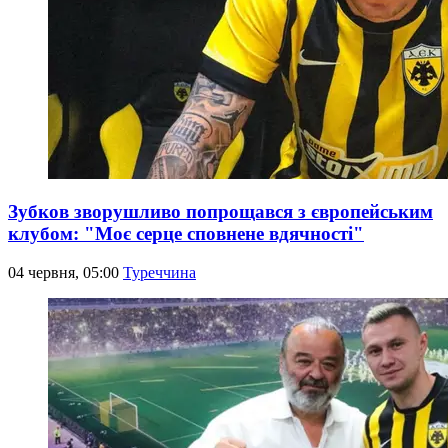
Зубков зворушливо попрощався з європейським
клубом: "Моє серце сповнене вдячності"
04 червня, 05:00
Туреччина