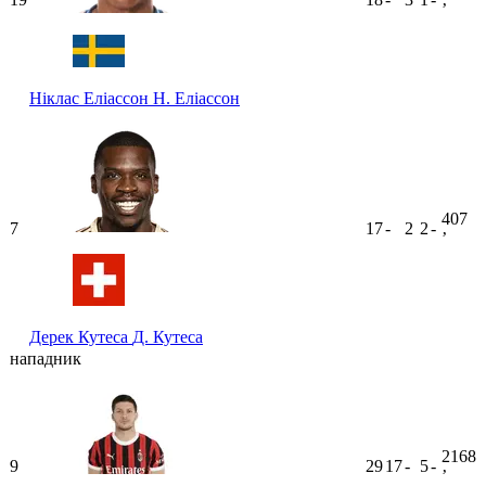
ʼ
Ніклас Еліассон
Н. Еліассон
407
7
17
-
2
2
-
ʼ
Дерек Кутеса
Д. Кутеса
нападник
2168
9
29
17
-
5
-
ʼ