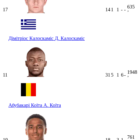
635
17
14
1
1
-
-
ʼ
Дімітріос Калоскаміс
Д. Калоскаміс
1948
11
31
5
1
6
-
ʼ
Абубакарі Коїта
А. Коїта
761
19
18
-
3
1
-