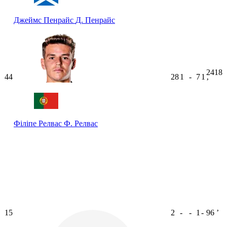
Джеймс Пенрайс
Д. Пенрайс
2418
44
28
1
-
7
1
ʼ
Філіпе Релвас
Ф. Релвас
15
2
-
-
1
-
96
ʼ