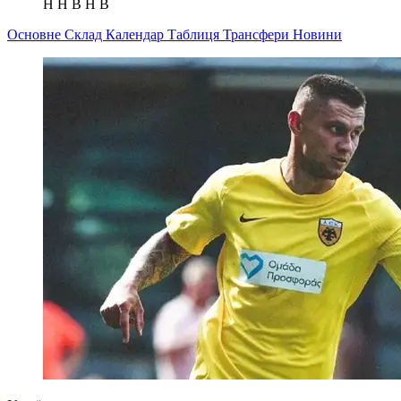
Н
Н
В
Н
В
Основне
Склад
Календар
Таблиця
Трансфери
Новини