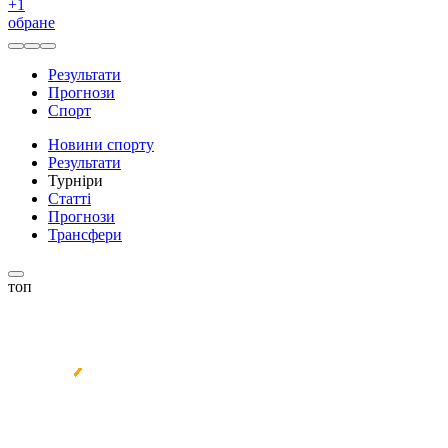
+
1
обране
Результати
Прогнози
Спорт
Новини спорту
Результати
Турніри
Статті
Прогнози
Трансфери
топ