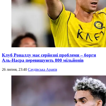
Клуб Роналду має серйозні проблеми – борги
Аль-Насра перевищують 800 мільйонів
26 липня, 23:40
Саудівська Аравія