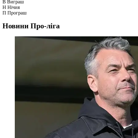
В
Виграш
Н
Нічия
П
Програш
Новини
Про-ліга