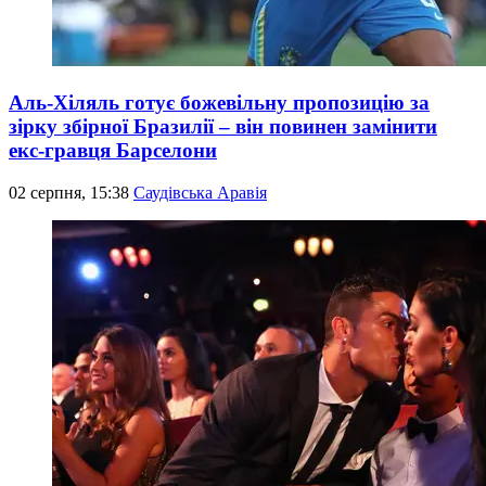
Аль-Хіляль готує божевільну пропозицію за
зірку збірної Бразилії – він повинен замінити
екс-гравця Барселони
02 серпня, 15:38
Саудівська Аравія