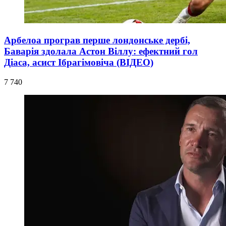
Арбелоа програв перше лондонське дербі,
Баварія здолала Астон Віллу: ефектний гол
Діаса, асист Ібрагімовіча (ВІДЕО)
7 740