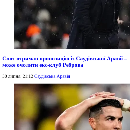
Слот отримав пропозицію із Саудівської Аравії –
може очолити екс-клуб Реброва
30 липня, 21:12
Саудівська Аравія