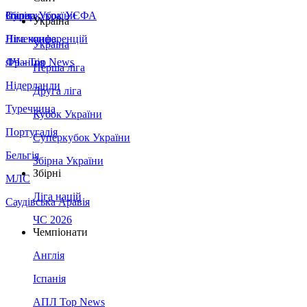
Збірна України
Італія
Суперкубок УЄФА
Україна
Німеччина
Ліга конференцій
Україна
Франція
ЛЧ - Top News
Перша ліга
Нідерланди
Друга ліга
Туреччина
Кубок України
Португалія
Суперкубок України
Бельгія
Збірна України
Збірні
МЛС
Ліга націй
Саудівська Аравія
ЧС 2026
Чемпіонати
Англія
Іспанія
АПЛ Top News