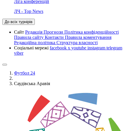
Ліга конференцій
ЛЧ - Top News
До всіх турнірів
Сайт
Редакція
Прогнози
Політика конфіденційності
Правила сайту
Контакти
Правила коментування
Редакційна політика
Структура власності
Соціальні мережі
facebook
x
youtube
instagram
telegram
viber
Футбол 24
Саудівська Аравія