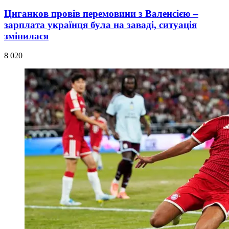
Циганков провів перемовини з Валенсією –
зарплата українця була на заваді, ситуація
змінилася
8 020