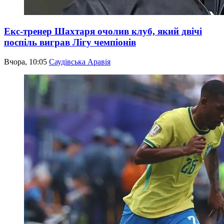
Екс-тренер Шахтаря очолив клуб, який двічі
поспіль виграв Лігу чемпіонів
Вчора, 10:05
Саудівська Аравія